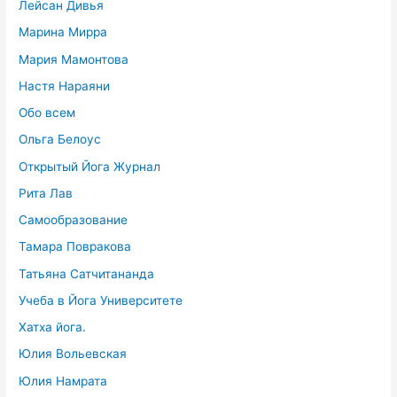
Лейсан Дивья
Марина Мирра
Мария Мамонтова
Настя Нараяни
Обо всем
Ольга Белоус
Открытый Йога Журнал
Рита Лав
Самообразование
Тамара Повракова
Татьяна Сатчитананда
Учеба в Йога Университете
Хатха йога.
Юлия Вольевская
Юлия Намрата