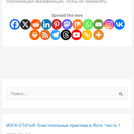
огромнейшей квалификации, чтобы ее применять.
Spread the love
П
о
и
с
к
ЙОГА-СТАТЬЯ: Очистительные практики в Йоге. Часть 1
: