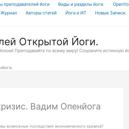
ы преподавателей йоги
Виды и разделы йоги.
OpenYo
 Журнал
Авторы статей
Йога и ИТ
Новые Записи.
лей Открытой Йоги.
ском! Преподавайте по всему миру! Сохраните истинную й
енйога
 кризис. Вадим Опенйога
овы возможные последствия экономического кризиса?