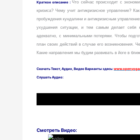
Что сейчас происходит с эконом
Краткое описание :
кризиса? Чему учит антикризисное управление? Как
пробуждения кундалини и антикризисным управление
ухудшения ситуации, и тем самым делает себя 
адекватно, с минимальными потерями. Чтобы подго
план своих действий в случае его возникновения. Ч
Какие направления мы будим развивать в йоге в бли
Скачать
Текст,
Аудио, Видео Варианты здесь:
www.openyogac
Слушать Аудио:
Смотреть Видео: