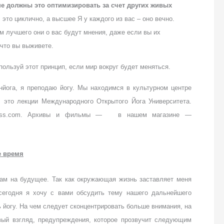
е должны это оптимизировать за счет других живых
 это циклично, а высшее Я у каждого из вас – оно вечно.
м лучшего они о вас будут мнения, даже если вы их
 что вы выживете.
пользуй этот принцип, если мир вокруг будет меняться.
нйога, я преподаю йогу. Мы находимся в культурном центре
 это лекции Международного Открытого Йога Университета.
class.com. Архивы и фильмы — в нашем магазине —
е время
ам на будущее. Так как окружающая жизнь заставляет меня
сегодня я хочу с вами обсудить тему нашего дальнейшего
 йогу. На чем следует сконцентрировать больше внимания, на
рвый взгляд, предупреждения, которое прозвучит следующим