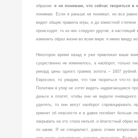
образом:
я не понимаю, что сейчас твориться в 
понимаю. Если я раньше не понимал, но все равно 
видел общие правила игры, и до известной степени 
происходят, то из них следуют другие, в настоящий 
изменить образ жизни во всем мире: я имею ввиду в
Некоторое время назад я уже привлекал ваше вним
существенно не изменилось, а наоборот, только л
рекорд цены одного грамма золота – 1607 рублей
Евросоюз, то увидим, что там твориться что-то фа
Политики в упор не хотят видеть надвигающиеся про
деньги и платят, чтобы они не видели очевидног
уделять, то они могут наоборот спровоцировать п
крикнет об опасности и в давке погибнет больше л
закрывать на это глаза нельзя, и благостный образ 
по швам. Я не специалист, давно этими вопросами 
серьезное интуитивное чувство опасности. Если 