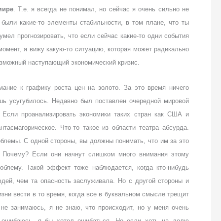
мире
. Т.е. я всегда не понимал, но сейчас я очень сильно не
были какие-то элементы стабильности, в том плане, что ты
умел прогнозировать, что если сейчас какие-то одни события
момент, я вижу какую-то ситуацию, которая может радикально
озможный наступающий экономический кризис.
ание к графику роста цен на золото. За это время ничего
ишь усугубилось. Недавно был поставлен очередной мировой
. Если проанализировать экономики таких стран как США и
нтасмагорическое. Что-то такое из области театра абсурда.
блемы. С одной стороны, вы должны понимать, что им за это
о. Почему? Если они начнут слишком много внимания этому
роблему. Такой эффект тоже наблюдается, когда кто-нибудь
юдей, чем та опасность заслуживала. Но с другой стороны и
жизни вести в то время, когда все в буквальном смысле трещит
не занимаюсь, я не знаю, что происходит, но у меня очень
я ошибаюсь, я бы хотел ошибаться. Но если хоть на долю