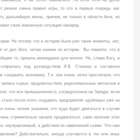
т резкая смена правил игры, то это в первую очередь нас
ть дальнейшую жизнь, причем, не только в области йоги, но
ровал свою жизненную ситуацию наперед.
ории. Не потому что в истории были уже такие моменты, нет,
я от дел йоги, читаю книжки по истории. Вы помните, что в
 общем то, пришла неожиданно для многих. Но, слава Богу, в
обрались под руководством И.В. Сталина и составили
 сохранить экономику. Т.е. они очень четко просчитали, что
е запасы сырья, продовольствия, редкоземельных металлов и
дели, что вся промышленность сосредоточена на Западе, если
и стали после этого создавать предприятия «дублеры» уже на
и очень четкие указания, кто куда будет двигаться в случае
очень стремительно начали продвигаться, само наличие этих
ос неуправляемый, а действия по намеченной схеме. Что нам
равление? Действительно, иногда случаются в тех или иных