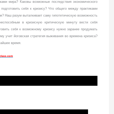
иками мира? Каковы возможные последствия экономического
 подготовить себя к кризису? Что общего между практиками
м? Наш разум выталкивает саму гипотетическую возможность
неспособным в кризисную критическую минуту вести себя
товить себя к возможному кризису нужно заранее продумать
ему учит йоговская стратегия выживания во времена кризиса?
жайшее время.
lass.com