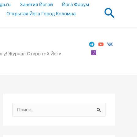
ga.ru
Занятия Йогой
Йога Форум
Поис
Открытая Йога Город Коломна
огу! Журнал Открытой Йоги.
П
о
и
с