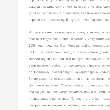
секунды предположить, что за всем этим последуе
должно беспокоить в плане того, как нам выстраива
хорошо бы, чтобы каждый студент лично проанализи
И здесь в качестве примера я приведу эпизод из ист
просто я когда очень сильно устаю и хочу отвлечьс
1938 году началась
II
-ая Мировая война, которая, в
СССР за несколько лет до этого умные дяди с
мобилизационный план, и в первую очередь план, как
если начнется война, то надо делать стратегически
пр. Во-вторых, они взглянули на карту страны и уви
Запад захватят, то мы вообще ни с чем останемся, 
Востоке – это у нас Урал и Сибирь. Более того, был
эвакуации. Так вот, когда началась война и немцы 
планов спасло положение. Потому что это был не ха
говорит такой раздел экономики, как кризисное уп