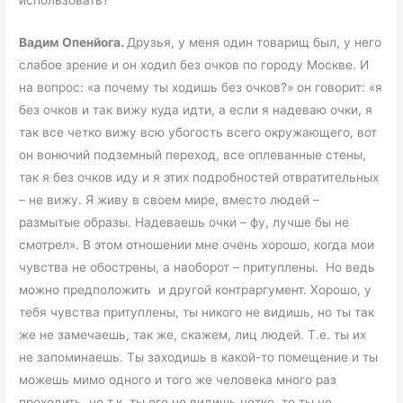
Вадим Опенйога.
Друзья, у меня один товарищ был, у него
слабое зрение и он ходил без очков по городу Москве. И
на вопрос: «а почему ты ходишь без очков?» он говорит: «я
без очков и так вижу куда идти, а если я надеваю очки, я
так все четко вижу всю убогость всего окружающего, вот
он вонючий подземный переход, все оплеванные стены,
так я без очков иду и я этих подробностей отвратительных
– не вижу. Я живу в своем мире, вместо людей –
размытые образы. Надеваешь очки – фу, лучше бы не
смотрел». В этом отношении мне очень хорошо, когда мои
чувства не обострены, а наоборот – притуплены. Но ведь
можно предположить и другой контраргумент. Хорошо, у
тебя чувства притуплены, ты никого не видишь, но ты так
же не замечаешь, так же, скажем, лиц людей. Т.е. ты их
не запоминаешь. Ты заходишь в какой-то помещение и ты
можешь мимо одного и того же человека много раз
проходить, но т.к. ты его не видишь четко, то ты не