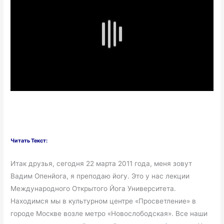
Читать Текст:
Итак друзья, сегодня 22 марта 2011 года, меня зовут
Вадим Опенйога, я преподаю йогу. Это у нас лекции
Международного Открытого Йога Университета.
Находимся мы в культурном центре «Просветление» в
городе Москве возле метро «Новослободская». Все наши