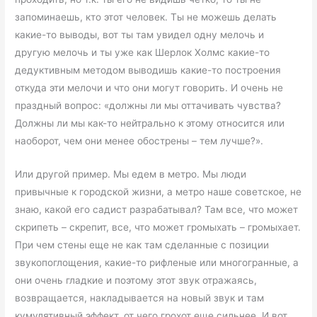
запоминаешь, кто этот человек. Ты не можешь делать
какие-то выводы, вот ты там увидел одну мелочь и
другую мелочь и ты уже как Шерлок Холмс какие-то
дедуктивным методом выводишь какие-то построения
откуда эти мелочи и что они могут говорить. И очень не
праздный вопрос: «должны ли мы оттачивать чувства?
Должны ли мы как-то нейтрально к этому относится или
наоборот, чем они менее обострены – тем лучше?».
Или другой пример. Мы едем в метро. Мы люди
привычные к городской жизни, а метро наше советское, не
знаю, какой его садист разрабатывал? Там все, что может
скрипеть – скрепит, все, что может громыхать – громыхает.
При чем стены еще не как там сделанные с позиции
звукопоглощения, какие-то рифленые или многогранные, а
они очень гладкие и поэтому этот звук отражаясь,
возвращается, накладывается на новый звук и там
кумулятивный эффект, от чего грохот еще сильнее. И вот