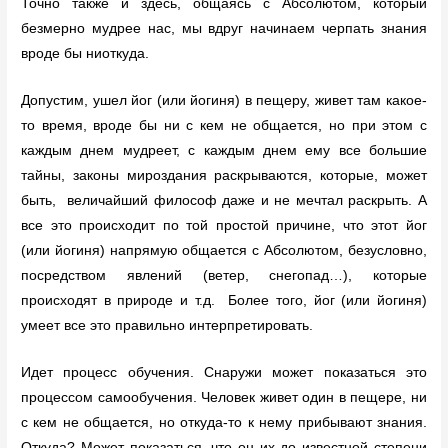
Точно также и здесь, общаясь с Абсолютом, который
безмерно мудрее нас, мы вдруг начинаем черпать знания
вроде бы ниоткуда.
Допустим, ушел йог (или йогиня) в пещеру, живет там какое-
то время, вроде бы ни с кем не общается, но при этом с
каждым днем мудреет, с каждым днем ему все большие
тайны, законы мироздания раскрываются, которые, может
быть, величайший философ даже и не мечтал раскрыть. А
все это происходит по той простой причине, что этот йог
(или йогиня) напрямую общается с Абсолютом, безусловно,
посредством явлений (ветер, снегопад…), которые
происходят в природе и т.д. Более того, йог (или йогиня)
умеет все это правильно интерпретировать.
Идет процесс обучения. Снаружи может показаться это
процессом самообучения. Человек живет один в пещере, ни
с кем не общается, но откуда-то к нему прибывают знания.
Откуда? Может показаться, что он их до известной степени