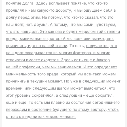
понятие долга. Здесь всплывает понятие, что кто-то
проявлял к нам какую-то доброту, и мы ощущаем себя в
долгу перед этим. Не потому, что кто-то сказал, что это
наш долг, нет, друзья. А потому, что мы сами чувствуем,
что это наш долг. Это как раз и будет мерилом той степени
вреда, минимального, который мы все-таки вынуждены
причинять, идя по нашей жизни
. То есть,
получается, что
наш долг складывается из многих факторов, и многие
отпечатки вместе сходятся. Здесь есть еще и фактор
нашей профессии, чем мы занимаемся. И это определяет
минимальность того вреда, который мы все-таки можем
причинить в текущий момент. Но уже в следующий момент
времени, или следующим шагом может выясниться, что
этот уровень сократился, а следующий – еще сократил,
еще и еще. То есть мы плавно из состояния сегодняшнего
переходим в состояние будущего по этому вектору, чтобы
от нас страдали как можно меньше.