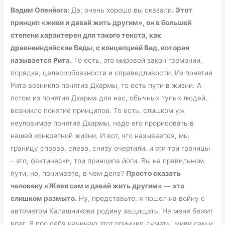
Вадим Опенйога:
Да, очень хорошо вы сказали
. Этот
принцип «живи и давай жить другим», он в большей
степени характерен для такого текста, как
древнеиндийские Веды, с концепцией Вед, которая
называется Рита.
То есть, это мировой закон гармонии,
порядка, целесообразности и справедливости. Из понятия
Рита возникло понятие Дхармы, то есть пути в жизни. А
потом из понятия Дхарма для нас, обычных тупых людей,
возникло понятие принципов. То есть, слишком уж
неуловимое понятие Дхармы, надо его прорисовать в
нашей конкретной жизни. И вот, что называется, мы
границу справа, слева, снизу очертили, и эти три границы
– это, фактически, три принципа йоги. Вы на правильном
пути, но, понимаете, в чем дело?
Просто сказать
человеку «Живи сам и давай жить другим» — это
слишком размыто.
Ну, представьте, я пошел на войну с
автоматом Калашникова родину защищать. На меня бежит
враг. Я про себя начинаю этот принцип думать, живи сам и