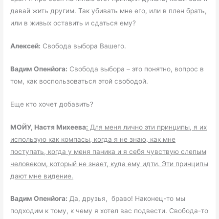
давай жить другим. Так убивать мне его, или в плен брать,
или в живых оставить и сдаться ему?
Алексей:
Свобода выбора Вашего.
Вадим Опенйога:
Свобода выбора – это понятно, вопрос в
том, как воспользоваться этой свободой.
Еще кто хочет добавить?
МОЙУ, Настя Михеева
:
Для меня лично эти принципы, я их
использую как компасы, когда я не знаю, как мне
поступать, когда у меня паника и я себя чувствую слепым
человеком, который не знает, куда ему идти. Эти принципы
дают мне видение.
Вадим Опенйога:
Да, друзья, браво! Наконец-то мы
подходим к тому, к чему я хотел вас подвести. Свобода-то