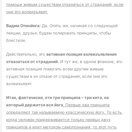
помощи живым существам отказаться от страданий, если
они это волеизъявят.
Вадим Опенйога:
Да. Опять же, начиная со следующей
лекции, друзья, будем полировать принципы, чтобы
блестели.
Действительно, это
активная позиция волеизъявления
отказаться от страданий
. И тут же, в одном флаконе, это
активная позиция помогать всем другим живым
существам в их отказе от страдания, если они это
волеизъявят.
Итак, фактически, эти три принципа – три кита, на
который держится вся йога
. Первые два принципа
определяют так называемую классическую йогу. То есть,
когда человек придерживается только первых двух
принципов и идет методом самопознания, то этот путь