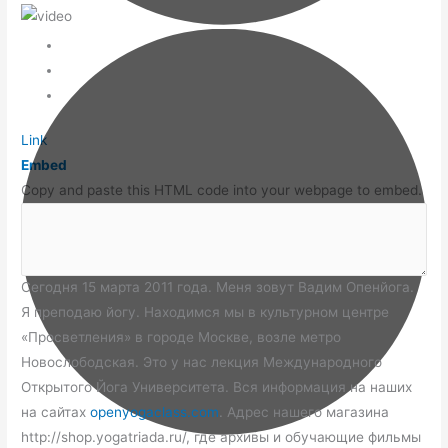
Link
Embed
Copy and paste this HTML code into your webpage to embed.
Читать Текст:
Сегодня 15 марта 2011 года. Меня зовут Вадим Опенйога.
Я преподаю йогу. Находимся мы в культурном центре
«Просветления» в городе Москве, возле метро
Новослободская. Это у нас лекция Международного
Открытого Йога Университета. Вся информация на наших
на сайтах
openyogaclass.com
. Адрес нашего магазина
http://shop.yogatriada.ru/, где архивы и обучающие фильмы