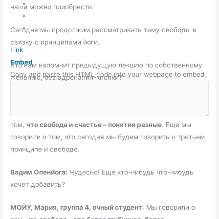
наши можно приобрести.
Сегодня мы продолжим рассматривать тему свободы в
связку с принципами йоги.
Link
Embed
Кто нам напомнит предыдущую лекцию по собственному
Copy and paste this HTML code into your webpage to embed.
желанию, без адреналин-кнопки?
МОЙУ, Галина, 4 группа, очный студент:
На прошлой
лекции тема была — свобода и счастье. Мы говорили о
том,
что свобода и счастье – понятия разные
. Еще мы
говорили о том, что сегодня мы будем говорить о третьем
принципе и свободе.
Вадим Опенйога:
Чудесно! Еще кто-нибудь что-нибудь
хочет добавить?
МОЙУ, Мария, группа 4, очный студент
: Мы говорили о