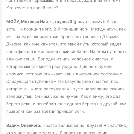
попытаемся поразмышлять и порассуждать на эти темы.
Кто хочет по своей воле?
МОЙУ, Михеева Настя, группа 3
(рисует схему): У нас
есть 1-й принцип йоги, 2-й принцип йоги. Между ними, как
мы знаем из аксиоматики, пролегает тропинка Дхармы.
Дхарма, как мне кажется, это такой путь, который ведет
нас в финале к желаемой нами свободе. На этом пути есть
важные вещи. Вот одна из них: условное счастье, о
котором мы так много рассуждали. Для него нужны
ключики, которые отмыкают наше внутреннее состояние.
Следующая ступенька – это безусловное счастье, про
которое мы много рассуждали – тут я нарисовала ключик
зачеркнутый. Он нам уже не нужен. Как я вижу, это два
берега реки, и перебраться с одного берега на другой нам
позволит как раз третий принцип йоги.
Вадим Опенйога:
Просто великолепно, друзья! Я счастлив,
что у нас такие студенты! Я просто в восхищении,