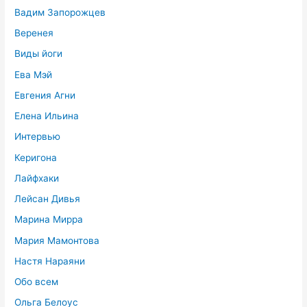
Вадим Запорожцев
Веренея
Виды йоги
Ева Мэй
Евгения Агни
Елена Ильина
Интервью
Керигона
Лайфхаки
Лейсан Дивья
Марина Мирра
Мария Мамонтова
Настя Нараяни
Обо всем
Ольга Белоус