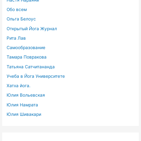
Обо всем
Ольга Белоус
Открытый Йога Журнал
Рита Лав
Самообразование
Тамара Повракова
Татьяна Сатчитананда
Учеба в Йога Университете
Хатха йога.
Юлия Вольевская
Юлия Намрата
Юлия Шивакари