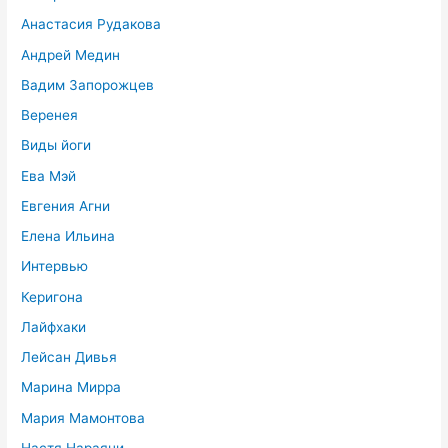
Анастасия Рудакова
Андрей Медин
Вадим Запорожцев
Веренея
Виды йоги
Ева Мэй
Евгения Агни
Елена Ильина
Интервью
Керигона
Лайфхаки
Лейсан Дивья
Марина Мирра
Мария Мамонтова
Настя Нараяни