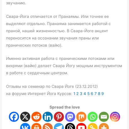
звучанию.
Свара-Йога отличается от Пранаямы. Или точнее ее
выделяют отдельно. Пранаяма занимается работой с
праной, нашей жизненностью. В Свара-Йоге акцент
переносится на осознании звучания праны или
пранических потоков (вайю).
Именно активная работа с праническими потоками или
вихрями (вайю) делает Свара Йогу мощным инструментом
в работе с сердечным центром.
Отзывы на семинар по Свара Йоге (23.12.2012)
на форуме Интернет Йога Курсов:
1
2
3
4
5
6
7
8
9
Spread the love