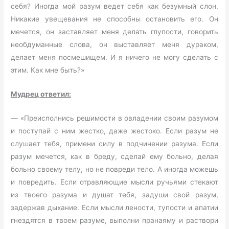
себя? Иногда мой разум ведет себя как безумный слон.
Никакие увещевания не способны остановить его. Он
мечется, он заставляет меня делать глупости, говорить
необдуманные слова, он выставляет меня дураком,
делает меня посмешищем. И я ничего не могу сделать с
этим. Как мне быть?»
Мудрец ответил:
— «Преисполнись решимости в овладении своим разумом
и поступай с ним жестко, даже жестоко. Если разум не
слушает тебя, примени силу в подчинении разума. Если
разум мечется, как в бреду, сделай ему больно, делая
больно своему телу, но не повреди тело. А иногда можешь
и повредить. Если отравляющие мысли ручьями стекают
из твоего разума и душат тебя, задуши свой разум,
задержав дыхание. Если мысли лености, тупости и апатии
гнездятся в твоем разуме, выполни пранаяму и раствори