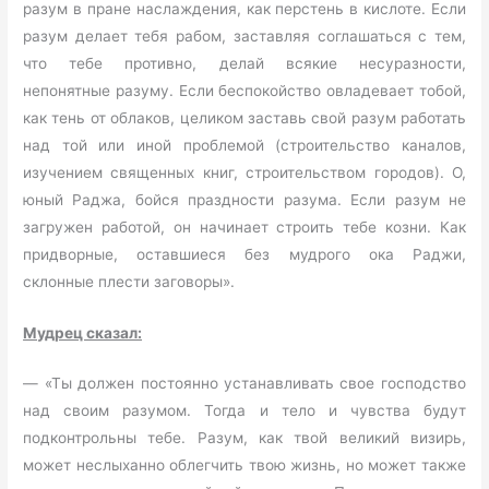
разум в пране наслаждения, как перстень в кислоте. Если
разум делает тебя рабом, заставляя соглашаться с тем,
что тебе противно, делай всякие несуразности,
непонятные разуму. Если беспокойство овладевает тобой,
как тень от облаков, целиком заставь свой разум работать
над той или иной проблемой (строительство каналов,
изучением священных книг, строительством городов). О,
юный Раджа, бойся праздности разума. Если разум не
загружен работой, он начинает строить тебе козни. Как
придворные, оставшиеся без мудрого ока Раджи,
склонные плести заговоры».
Мудрец сказал:
— «Ты должен постоянно устанавливать свое господство
над своим разумом. Тогда и тело и чувства будут
подконтрольны тебе. Разум, как твой великий визирь,
может неслыханно облегчить твою жизнь, но может также