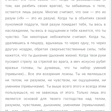
том, как разбить своих врагов), ты забываешь о теле,
остается лишь разум. Многие считают, что они — это их
разум («Я» — это из разум). Когда ты в объятиях своей
луноликой подруги, твой разум покидает тебя, ты весь в
наслаждении, ты весь в ощущении и тебе кажется, что ты
чувство. Так некоторые небожители считают. Когда ты,
удалившись в пещеру, вдыхаешь то через одну, то через
другую ноздрю, обретая сверхъестественные силы, тебе
кажется, что ты дыхание (дыхание жизни). Когда твои руки
пускают стрелу за стрелой во врага, а меч искусно рубит
вражьи головы, ты думаешь, что ты набор умений
(привычек)… Все эти воззрения ложны. Ты не являешься
ни телом, ни разумом, ни чувством, ни ощущением, ни
умением (привычками). Ты выше всего этого и всегда этим
пользуешься, но не зависишь от этого. Только лишь это
является основой для твоего господства над телом,
разумом, чувствами, дыханием, умениями (привычками).