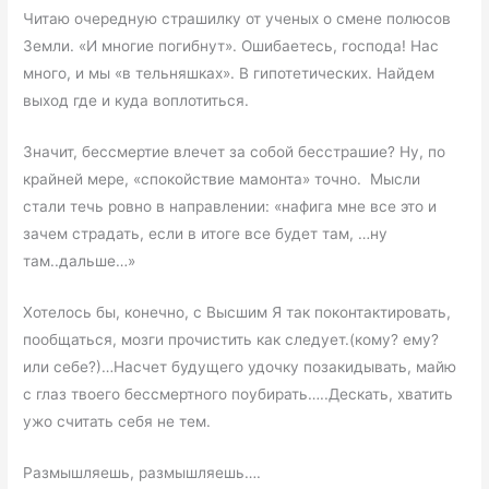
Читаю очередную страшилку от ученых о смене полюсов
Земли. «И многие погибнут». Ошибаетесь, господа! Нас
много, и мы «в тельняшках». В гипотетических. Найдем
выход где и куда воплотиться.
Значит, бессмертие влечет за собой бесстрашие? Ну, по
крайней мере, «спокойствие мамонта» точно. Мысли
стали течь ровно в направлении: «нафига мне все это и
зачем страдать, если в итоге все будет там, …ну
там..дальше…»
Хотелось бы, конечно, с Высшим Я так поконтактировать,
пообщаться, мозги прочистить как следует.(кому? ему?
или себе?)…Насчет будущего удочку позакидывать, майю
с глаз твоего бессмертного поубирать…..Дескать, хватить
ужо считать себя не тем.
Размышляешь, размышляешь….