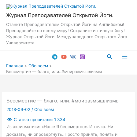
Перейти
к
Журнал Преподавателей Открытой Йоги.
содержимому
Станьте Преподавателем Открытой Йоги на Английском!
Преподавайте по всему миру! Сохраните истинную йогу!
Журнал Открытой Йоги. Международного Открытого Йога
Университета.
Поиск
Main
Главная
Обо всем
Бессмертие — благо, или..#моиразмышлизмы
Men
Бессмертие — благо, или..#моиразмышлизмы
2018-09-02
/
Обо всем
Статью прочитали:
1 334
Из аксиоматики: «Наше Я бессмертно». И точка. Ни
доказать, ни опровергнуть..Просто принять, понять и