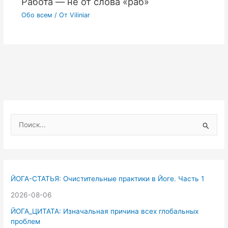
Работа — не от слова «раб»
Обо всем
/ От
Viliniar
П
о
и
с
к
ЙОГА-СТАТЬЯ: Очистительные практики в Йоге. Часть 1
:
2026-08-06
ЙОГА_ЦИТАТА: Изначальная причина всех глобальных
проблем