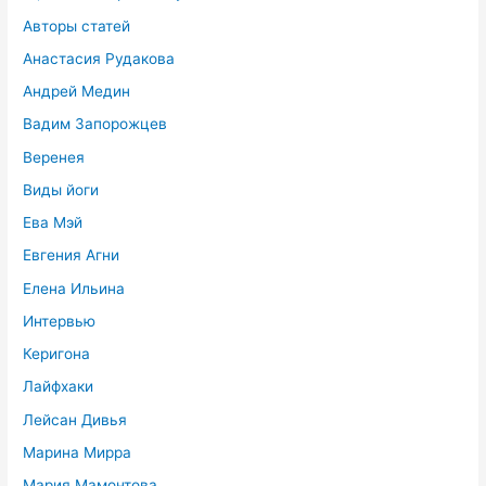
Авторы статей
Анастасия Рудакова
Андрей Медин
Вадим Запорожцев
Веренея
Виды йоги
Ева Мэй
Евгения Агни
Елена Ильина
Интервью
Керигона
Лайфхаки
Лейсан Дивья
Марина Мирра
Мария Мамонтова