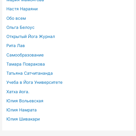
Настя Нараяни
Обо всем
Ольга Белоус
Открытый Йога Журнал
Рита Лав
Самообразование
Тамара Повракова
Татьяна Сатчитананда
Учеба в Йога Университете
Хатха йога.
Юлия Вольевская
Юлия Намрата
Юлия Шивакари