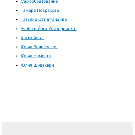
Самообразование
Тамара Повракова
Татьяна Сатчитананда
Учеба в Йога Университете
Хатха йога.
Юлия Вольевская
Юлия Намрата
Юлия Шивакари