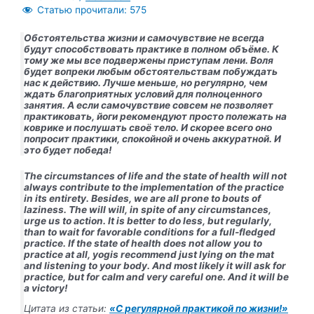
Статью прочитали:
575
Обстоятельства жизни и самочувствие не всегда
будут способствовать практике в полном объёме. К
тому же мы все подвержены приступам лени. Воля
будет вопреки любым обстоятельствам побуждать
нас к действию. Лучше меньше, но регулярно, чем
ждать благоприятных условий для полноценного
занятия. А если самочувствие совсем не позволяет
практиковать, йоги рекомендуют просто полежать на
коврике и послушать своё тело. И скорее всего оно
попросит практики, спокойной и очень аккуратной. И
это будет победа!
The circumstances of life and the state of health will not
always contribute to the implementation of the practice
in its entirety. Besides, we are all prone to bouts of
laziness. The will will, in spite of any circumstances,
urge us to action. It is better to do less, but regularly,
than to wait for favorable conditions for a full-fledged
practice. If the state of health does not allow you to
practice at all, yogis recommend just lying on the mat
and listening to your body. And most likely it will ask for
practice, but for calm and very careful one. And it will be
a victory!
Цитата из статьи:
«С регулярной практикой по жизни!»