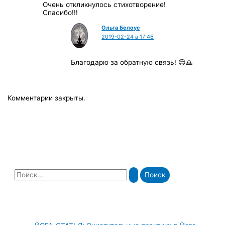
Очень откликнулось стихотворение!
Спасибо!!!
Ольга Белоус
2019-02-24 в 17:46
Благодарю за обратную связь! 😊🙏
Комментарии закрыты.
П
о
и
с