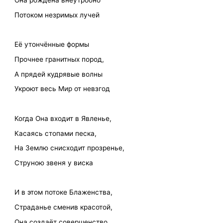
Она рождена внеутробно
Потоком незримых лучей
Её утончённые формы
Прочнее гранитных пород,
А прядей кудрявые волны
Укроют весь Мир от невзгод
Когда Она входит в Явленье,
Касаясь стопами песка,
На Землю снисходит прозренье,
Струною звеня у виска
И в этом потоке Блаженства,
Страданье сменив красотой,
Она создаёт совершенство,