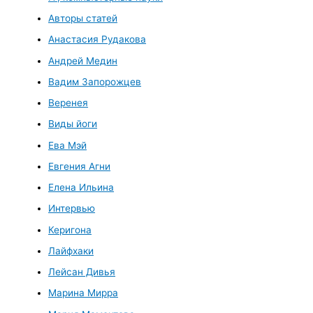
Авторы статей
Анастасия Рудакова
Андрей Медин
Вадим Запорожцев
Веренея
Виды йоги
Ева Мэй
Евгения Агни
Елена Ильина
Интервью
Керигона
Лайфхаки
Лейсан Дивья
Марина Мирра