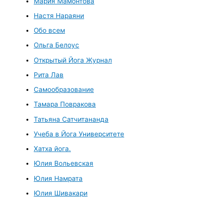
Мария Мамонтова
Настя Нараяни
Обо всем
Ольга Белоус
Открытый Йога Журнал
Рита Лав
Самообразование
Тамара Повракова
Татьяна Сатчитананда
Учеба в Йога Университете
Хатха йога.
Юлия Вольевская
Юлия Намрата
Юлия Шивакари