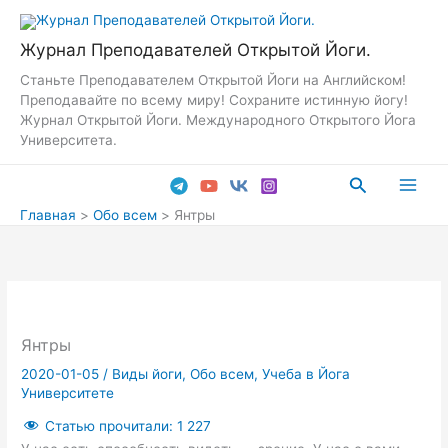
Перейти
к
Журнал Преподавателей Открытой Йоги.
содержимому
Станьте Преподавателем Открытой Йоги на Английском!
Преподавайте по всему миру! Сохраните истинную йогу!
Журнал Открытой Йоги. Международного Открытого Йога
Университета.
Поиск
Main
Главная
Обо всем
Янтры
Men
Янтры
2020-01-05
/
Виды йоги
,
Обо всем
,
Учеба в Йога
Университете
Статью прочитали:
1 227