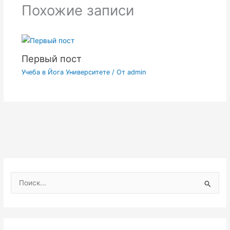
Похожие записи
Первый пост
Учеба в Йога Университете
/ От
admin
П
о
и
с