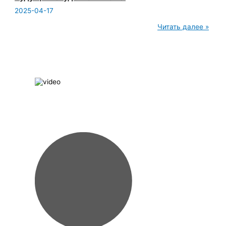
2025-04-17
ЙОГА-
Читать далее »
ИНТЕРВЬЮ:
Советы
будущим
студентам
МОЙУ