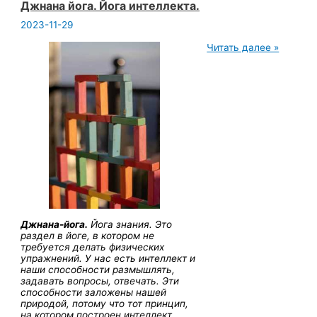
Джнана йога. Йога интеллекта.
2023-11-29
Джнана
Читать далее »
йога.
Йога
интеллекта.
Джнана-йога.
Йога знания. Это
раздел в йоге, в котором не
требуется делать физических
упражнений. У нас есть интеллект и
наши способности размышлять,
задавать вопросы, отвечать. Эти
способности заложены нашей
природой, потому что тот принцип,
на котором построен интеллект