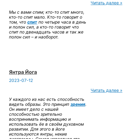
Йога
Читать далее »
во
Мы с вами спим; кто-то спит много,
сне
кто-то спит мало. Кто-то говорит о
том, что
спит
по четыре часа в день
и полон сил, а кто-то говорит что
спит по двенадцать часов и так же
полон сил – и наоборот.
Янтра Йога
2023-07-12
Янтра
Читать далее »
Йога
У каждого из нас есть способность
видеть образы. Это принцип
зрения
.
Он имеет дело с нашей
способностью зрительно
воспринимать информацию и
использовать ёе в своём духовном
развитии. Для этого в йоге
используются янтры, некие