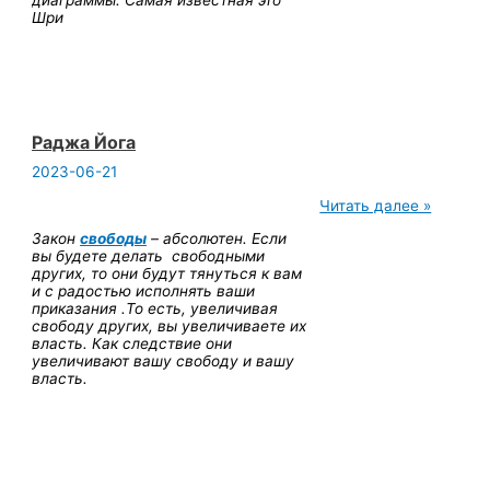
диаграммы. Самая известная это
Шри
Раджа Йога
2023-06-21
Раджа
Читать далее »
Йога
Закон
свободы
– абсолютен. Если
вы будете делать свободными
других, то они будут тянуться к вам
и с радостью исполнять ваши
приказания .То есть, увеличивая
свободу других, вы увеличиваете их
власть. Как следствие они
увеличивают вашу свободу и вашу
власть.