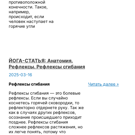
противоположной
конечности. Такое,
например,
происходит, если
человек наступает на
горячие угли
ЙОГА-СТАТЬЯ: Анатомия.
Рефлексы. Рефлексы сгибания
2025-03-16
ЙОГА-
Рефлексы сгибания
Читать далее »
СТАТЬЯ:
Рефлексы сгибания — это болевые
Анатомия.
рефлексы. Если вы случайно
Рефлексы.
коснетесь горячей сковородки, то
Рефлексы
рефлекторно отдернете руку. Так же
сгибания
как в случаях других рефлексов,
осознание происшедшего приходит
позднее. Рефлексы сгибания
сложнее рефлексов растяжения, но
их легче понять, потому что