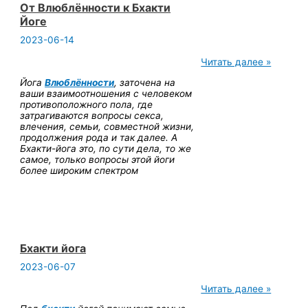
От Влюблённости к Бхакти
Йоге
2023-06-14
От
Читать далее »
Влюблённости
Йога
Влюблённости
, заточена на
к
ваши взаимоотношения с человеком
Бхакти
противоположного пола, где
Йоге
затрагиваются вопросы секса,
влечения, семьи, совместной жизни,
продолжения рода и так далее. А
Бхакти-йога это, по сути дела, то же
самое, только вопросы этой йоги
более широким спектром
Бхакти йога
2023-06-07
Бхакти
Читать далее »
йога