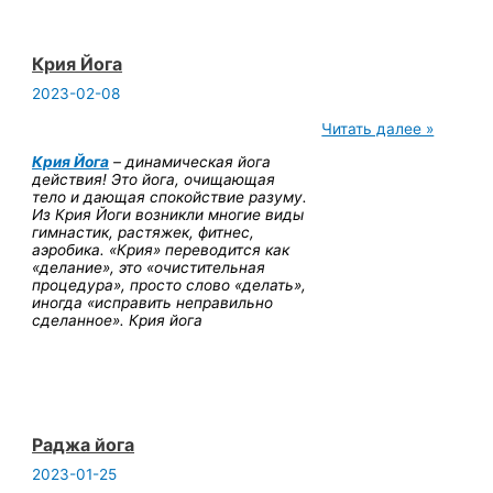
Крия Йога
2023-02-08
Крия
Читать далее »
Йога
Крия Йога
– динамическая йога
действия! Это йога, очищающая
тело и дающая спокойствие разуму.
Из Крия Йоги возникли многие виды
гимнастик, растяжек, фитнес,
аэробика. «Крия» переводится как
«делание», это «очистительная
процедура», просто слово «делать»,
иногда «исправить неправильно
сделанное». Крия йога
Раджа йога
2023-01-25