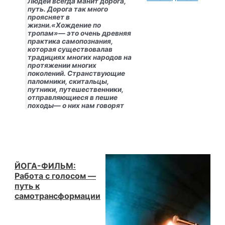
Людей всегда манит дорога,
ЦИТАТА
путь. Дорога так много
:
проясняет в
Всё
жизни.«Хождение по
начинается
тропам»— это очень древняя
с
практика самопознания,
первого
которая существовалав
шага!
традициях многих народов на
протяжении многих
поколений. Странствующие
паломники, скитальцы,
путники, путешественники,
отправляющиеся в пешие
походы— о них нам говорят
ЙОГА-ФИЛЬМ:
Работа с голосом —
путь к
самотрансформации