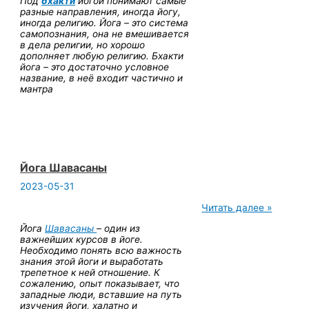
Под
бхакти
йогой понимают самые
разные направления, иногда йогу,
иногда религию. Йога – это система
самопознания, она не вмешивается
в дела религии, но хорошо
дополняет любую религию. Бхакти
йога – это достаточно условное
название, в неё входит частично и
мантра
Йога Шавасаны
2023-05-31
Йога
Читать далее »
Шавасаны
Йога
Шавасаны
– один из
важнейших курсов в йоге.
Необходимо понять всю важность
знания этой йоги и выработать
трепетное к ней отношение. К
сожалению, опыт показывает, что
западные люди, вставшие на путь
изучения йоги, халатно и