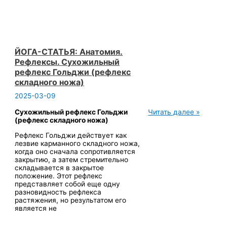
ЙОГА-СТАТЬЯ: Анатомия.
Рефлексы. Сухожильный
рефлекс Гольджи (рефлекс
складного ножа)
2025-03-09
ЙОГА-
Сухожильный рефлекс Гольджи
Читать далее »
СТАТЬЯ:
(рефлекс складного ножа)
Анатомия.
Рефлекс Гольджи действует как
Рефлексы.
лезвие карманного складного ножа,
Сухожильный
когда оно сначала сопротивляется
рефлекс
закрытию, а затем стремительно
Гольджи
складывается в закрытое
(рефлекс
положение. Этот рефлекс
складного
представляет собой еще одну
ножа)
разновидность рефлекса
растяжения, но результатом его
является не