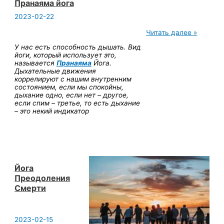
Пранаяма йога
2023-02-22
Пранаяма
Читать далее »
йога
У нас есть способность дышать. Вид
йоги, который использует это,
называется
Пранаяма
Йога.
Дыхательные движения
коррелируют с нашим внутренним
состоянием, если мы спокойны,
дыхание одно, если нет – другое,
если спим – третье, то есть дыхание
– это некий индикатор
Йога
Преодоления
Смерти
2023-02-15