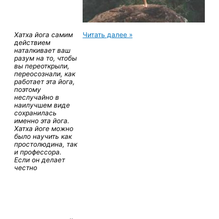
Как
Хатха йога самим
Читать далее »
работает
действием
Хатха
наталкивает ваш
йога?
разум на то, чтобы
вы переоткрыли,
переосознали, как
работает эта йога,
поэтому
неслучайно в
наилучшем виде
сохранилась
именно эта йога.
Хатха йоге можно
было научить как
простолюдина, так
и профессора.
Если он делает
честно