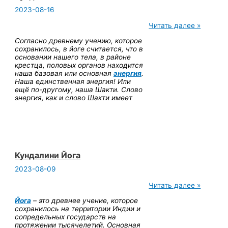
2023-08-16
Кундалини
Читать далее »
и
Согласно древнему учению, которое
Лайя
сохранилось, в йоге считается, что в
Йога
основании нашего тела, в районе
крестца, половых органов находится
наша базовая или основная
энергия
.
Наша единственная энергия! Или
ещё по-другому, наша Шакти. Слово
энергия, как и слово Шакти имеет
Кундалини Йога
2023-08-09
Кундалини
Читать далее »
Йога
Йога
– это древнее учение, которое
сохранилось на территории Индии и
сопредельных государств на
протяжении тысячелетий. Основная