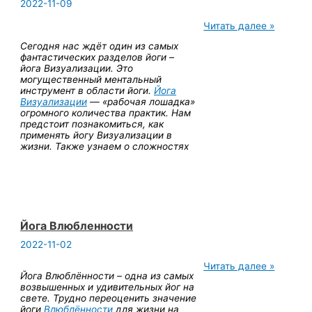
2022-11-09
Йога
Читать далее »
Визуализации
Сегодня нас ждёт один из самых
фантастических разделов йоги –
йога Визуализации. Это
могущественный ментальный
инструмент в области йоги.
Йога
Визуализации
— «рабочая лошадка»
огромного количества практик. Нам
предстоит познакомиться, как
применять йогу Визуализации в
жизни. Также узнаем о сложностях
Йога Влюбленности
2022-11-02
Йога
Читать далее »
Йога Влюблённости – одна из самых
Влюбленности
возвышенных и удивительных йог на
свете. Трудно переоценить значение
йоги
Влюблённости
для жизни на