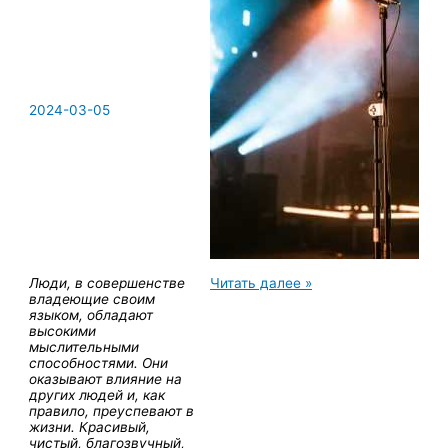
2024-03-05
ЙОГА-
Люди, в совершенстве
Читать далее »
ФИЛЬМ:
владеющие своим
Работа
языком, обладают
с
высокими
голосом
мыслительными
—
способностями. Они
путь
оказывают влияние на
к
других людей и, как
самотрансформации
правило, преуспевают в
жизни. Красивый,
чистый, благозвучный,