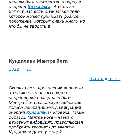
словом йога понимается в первую
очередь
Хатха йога
. Что это за
йога? У нас есть физическое тело,
которое может принимать разное
положение, которых очень много, но
что бы не вводить в
Кундалини Мантра йога
2022-11-23
Кундалини
Читать далее »
Мантра
Сколько есть проявлений человека
йога
,столько есть разных видов ,
направлений и разделов йоги.
Мантра Йога использует вибрации
голоса ,вибрации мысли,вибрации
энергии
Кундалини
человека. Таким
образом Мантра йога – наука о
духовных вибрациях, позволяющая
пробудить творческую энергию
Кундалини даже у людей,