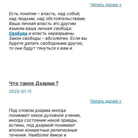
Раджа
Читать далее »
йога
Есть понятие – власть, над собой,
над людьми, над обстоятельствами.
Ваша личная власть это другим
языком ваша личная свобода.
Свобода
и власть неразрывны.
Закон свободы – абсолютен. Если вы
будете делать свободными других,
то они будут тянуться к вам и
Что такое Дхарма ?
2023-01-11
Что
Читать далее »
такое
Под словом дхарма иногда
Дхарма
понимают некое духовное учение,
?
иногда состояние некой правды,
истины, под дхармой понимают
вполне конкретные религиозные
течения. Наиболее ёмкое и