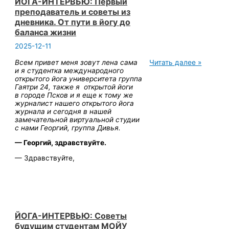
ЙОГА-ИНТЕРВЬЮ: Первый
преподаватель и советы из
дневника. От пути в йогу до
баланса жизни
2025-12-11
ЙОГА-
Всем привет меня зовут лена сама
Читать далее »
ИНТЕРВЬЮ:
и я студентка международного
Первый
открытого йога университета группа
преподаватель
Гаятри 24, также я открытой йоги
и
в городе Псков и я еще к тому же
советы
журналист нашего открытого йога
из
журнала и сегодня в нашей
дневника.
замечательной виртуальной студии
От
с нами Георгий, группа Дивья.
пути
— Георгий, здравствуйте.
в
йогу
— Здравствуйте,
до
баланса
жизни
ЙОГА-ИНТЕРВЬЮ: Советы
будущим студентам МОЙУ