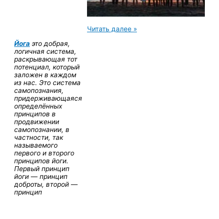
Йога
Читать далее »
Преодоления
Йога
это добрая,
Смерти
логичная система,
раскрывающая тот
потенциал, который
заложен в каждом
из нас. Это система
самопознания,
придерживающаяся
определённых
принципов в
продвижении
самопознании, в
частности, так
называемого
первого и второго
принципов йоги.
Первый принцип
йоги — принцип
доброты, второй —
принцип