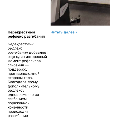
ЙОГА-
Перекрестный
Читать далее »
СТАТЬЯ:
рефлекс разгибания
Анатомия.
Перекрестный
Рефлексы.
рефлекс
Перекрестный
разгибания
добавляет
рефлекс
еще один интересный
разгибания
момент рефлексам
сгибания —
поддержку
противоположной
стороны тела.
Благодаря этому
дополнительному
рефлексу
одновременно со
сгибанием
пораженной
конечности
происходит
разгибание