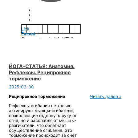
Link
Embed
Copy and paste this HTML
code into your webpage to
embed.
ЙОГА-СТАТЬЯ: Анатомия.
Рефлексы. Реципрокное
торможение
2025-03-30
ЙОГА-
Реципрокное торможение
Читать далее »
СТАТЬЯ:
Рефлексы сгибания не только
Анатомия.
активируют мышцы-сгибатели,
Рефлексы.
позволяющие отдернуть руку от
Реципрокное
огня, но и расслабляют мышцы-
торможение
разгибатели, что облегчает
осуществление сгибания. Это
торможение происходит за счет