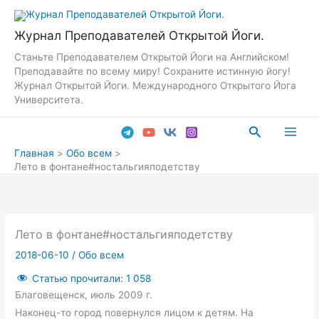
Перейти
к
Журнал Преподавателей Открытой Йоги.
содержимому
Станьте Преподавателем Открытой Йоги на Английском!
Преподавайте по всему миру! Сохраните истинную йогу!
Журнал Открытой Йоги. Международного Открытого Йога
Университета.
Поиск
Main
Главная
Обо всем
Лето в фонтане#ностальгияподетству
Men
Лето в фонтане#ностальгияподетству
2018-06-10
/
Обо всем
Статью прочитали:
1 058
Благовещенск, июль 2009 г.
Наконец-то город повернулся лицом к детям. На