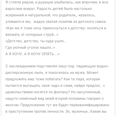
Я стояла рядом, и дурацки улыбалась, как впрочем, и все
взрослые вокруг. Радость детей была настолько
искренней и натуральной, что родители,, казалось,
упиваются ею, жадно хватая позитив из детского смеха.
«Как же я тоже хочу прикоснуться к детству: носиться и
визжать от холодных струй…»
«Детство, детство, ты куда ушло..
Где уютный уголок нашло..»
А Я ХОЧУ, А Я ХОЧУ ОПЯТЬ….»
С наслаждением подставляя лицо под падающую водно-
дисперсионную пыль, я покосилась на мужа. Может
предложить ему тоже побегать? Как та пара, которая
пытается вытащить свое чадо и сами, найдя предлог, с
удовольствием носятся по фонтану? Но насупленный,
надуто-хомячный вид моей второй половины говорил о
многом. Предложение тут же будет переквалифицировано
в преступление против личности. Эх, мужичье…Какие вы