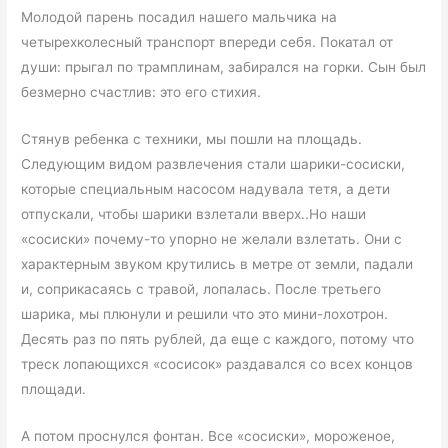
Молодой парень посадил нашего мальчика на
четырехколесный транспорт впереди себя. Покатал от
души: прыгал по трамплинам, забирался на горки. Сын был
безмерно счастлив: это его стихия.
Стянув ребенка с техники, мы пошли на площадь.
Следующим видом развлечения стали шарики-сосиски,
которые специальным насосом надувала тетя, а дети
отпускали, чтобы шарики взлетали вверх..Но наши
«сосиски» почему-то упорно не желали взлетать. Они с
характерным звуком крутились в метре от земли, падали
и, соприкасаясь с травой, лопалась. После третьего
шарика, мы плюнули и решили что это мини-лохотрон.
Десять раз по пять рублей, да еще с каждого, потому что
треск лопающихся «сосисок» раздавался со всех концов
площади.
А потом проснулся фонтан. Все «сосиски», мороженое,