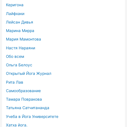
Керигона
Лайфхаки
Лейсан Дивья
Марина Мирра
Мария Мамонтова
Настя Нараяни
Обо всем
Ольга Белоус
Открытый Йога Журнал
Рита Лав
Самообразование
Тамара Повракова
Татьяна Сатчитананда
Учеба в Йога Университете
Хатха йога.