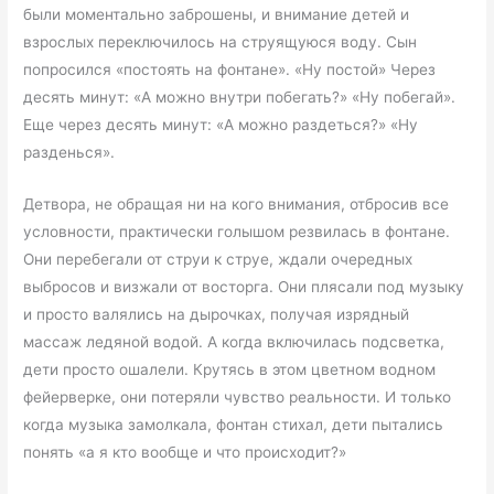
были моментально заброшены, и внимание детей и
взрослых переключилось на струящуюся воду. Сын
попросился «постоять на фонтане». «Ну постой» Через
десять минут: «А можно внутри побегать?» «Ну побегай».
Еще через десять минут: «А можно раздеться?» «Ну
разденься».
Детвора, не обращая ни на кого внимания, отбросив все
условности, практически голышом резвилась в фонтане.
Они перебегали от струи к струе, ждали очередных
выбросов и визжали от восторга. Они плясали под музыку
и просто валялись на дырочках, получая изрядный
массаж ледяной водой. А когда включилась подсветка,
дети просто ошалели. Крутясь в этом цветном водном
фейерверке, они потеряли чувство реальности. И только
когда музыка замолкала, фонтан стихал, дети пытались
понять «а я кто вообще и что происходит?»