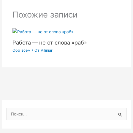
Похожие записи
Работа — не от слова «раб»
Обо всем
/ От
Viliniar
П
о
и