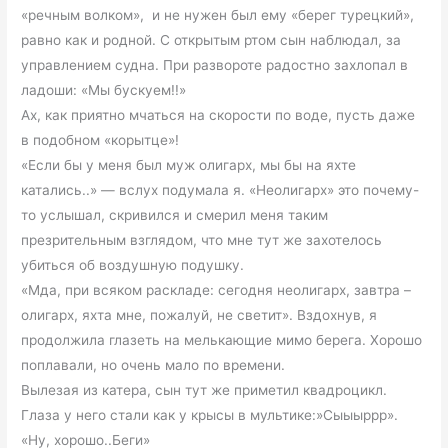
«речным волком», и не нужен был ему «берег турецкий»,
равно как и родной. С открытым ртом сын наблюдал, за
управлением судна. При развороте радостно захлопал в
ладоши: «Мы бускуем!!»
Ах, как приятно мчаться на скорости по воде, пусть даже
в подобном «корытце»!
«Если бы у меня был муж олигарх, мы бы на яхте
катались..» — вслух подумала я. «Неолигарх» это почему-
то услышал, скривился и смерил меня таким
презрительным взглядом, что мне тут же захотелось
убиться об воздушную подушку.
«Мда, при всяком раскладе: сегодня неолигарх, завтра –
олигарх, яхта мне, пожалуй, не светит». Вздохнув, я
продолжила глазеть на мелькающие мимо берега. Хорошо
поплавали, но очень мало по времени.
Вылезая из катера, сын тут же приметил квадроцикл.
Глаза у него стали как у крысы в мультике:»Сыыыррр».
«Ну, хорошо..Беги»