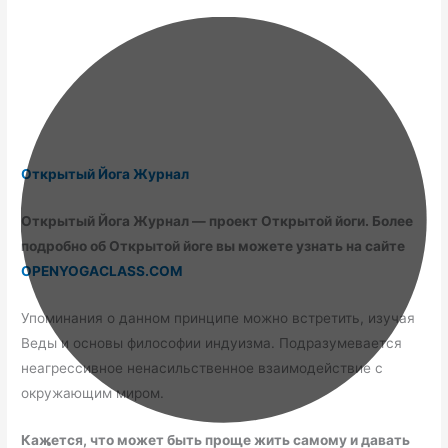
Открытый Йога Журнал
Открытый Йога Журнал — проект Открытой йоги. Более
подробно об Открытой йоге вы можете узнать на сайте
OPENYOGACLASS.COM
Упоминания о данном принципе можно встретить, изучая
Веды и основы философии индуизма. Подразумевается
неагрессивное ненасильственное взаимодействие с
окружающим миром.
Кажется, что может быть проще жить самому и давать