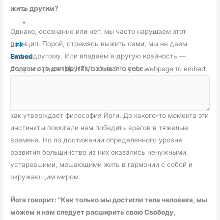
жить другим?
Однако, осознанно или нет, мы часто нарушаем этот
принцип. Порой, стремясь выжить сами, мы не даем
Link
жизни другому. Или впадаем в другую крайность —
Embed
делаем всё для других, забывая о себе.
Copy and paste this HTML code into your webpage to embed.
Программа “выжить” заложена самой природой. В нас ещё
остались инстинкты “со времен жизни в телах животных”,
как утверждает философия Йоги. До какого-то момента эти
инстинкты помогали нам победить врагов в тяжелые
времена. Но по достижении определенного уровня
развития большинство из них оказались ненужными,
устаревшими, мешающими жить в гармонии с собой и
окружающим миром.
Йога говорит: “Как только мы достигли тела человека, мы
можем и нам следует расширить свою Свободу,