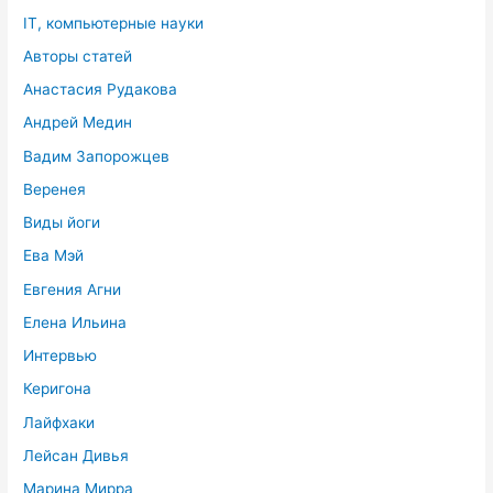
IT, компьютерные науки
Авторы статей
Анастасия Рудакова
Андрей Медин
Вадим Запорожцев
Веренея
Виды йоги
Ева Мэй
Евгения Агни
Елена Ильина
Интервью
Керигона
Лайфхаки
Лейсан Дивья
Марина Мирра