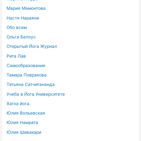
Мария Мамонтова
Настя Нараяни
Обо всем
Ольга Белоус
Открытый Йога Журнал
Рита Лав
Самообразование
Тамара Повракова
Татьяна Сатчитананда
Учеба в Йога Университете
Хатха йога.
Юлия Вольевская
Юлия Намрата
Юлия Шивакари