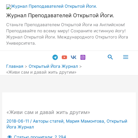
Перейти
к
Журнал Преподавателей Открытой Йоги.
содержимому
Станьте Преподавателем Открытой Йоги на Английском!
Преподавайте по всему миру! Сохраните истинную йогу!
Журнал Открытой Йоги. Международного Открытого Йога
Университета.
Поиск
Main
Главная
Открытый Йога Журнал
«Живи сам и давай жить другим»
Men
«Живи сам и давай жить другим»
2018-06-11
/
Авторы статей
,
Мария Мамонтова
,
Открытый
Йога Журнал
Статью прочитали:
2 294