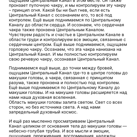
ощущаем Центральный Канал в этом месте. Он также
пронзает пупочную чакру, и мы контролируем эту чакру
– принцип огня. Какой бы ни был гнев, если есть
Центральный Канал с осознанием его, то всё под
контролем. Ещё выше поднимаемся по Центральному
Каналу до области сердца. И осознаем, что сердечная
чакра также пронзена Центральным Каналом.
Чувствуем радость и счастье в Центральном Канале в
области груди и контролируем все эмоции, связанные с
сердечным центром. Ещё выше поднимаемся, ощущаем
горловую чакру. Осознаем, что эта чакра нанизана на
Центральный Канал. И мы полностью контролируем
свою речевую чакру, осознавая Центральный Канал.
Поднимаемся ещё выше, до точки между бровей,
ощущаем Центральный Канал где-то в центре головы до
макушки головы, а чакра, связанная с принципом
разума, также пронзена и полностью под контролем.
Ещё выше поднимаемся по Центральному Каналу до
макушки головы. И на макушке головы расширяется над
нами наша духовная вселенная.
Область макушки головы залита светом. Свет со всех
сторон, но без источника света. А над нами
запредельный духовный космос.
И ещё раз мысленно просматриваем Центральный
Канал целиком от основания тела до макушки головы —
небесно-голубая трубка. И все мысли и эмоции,
ощущения, переживания, воспоминания, надежды,