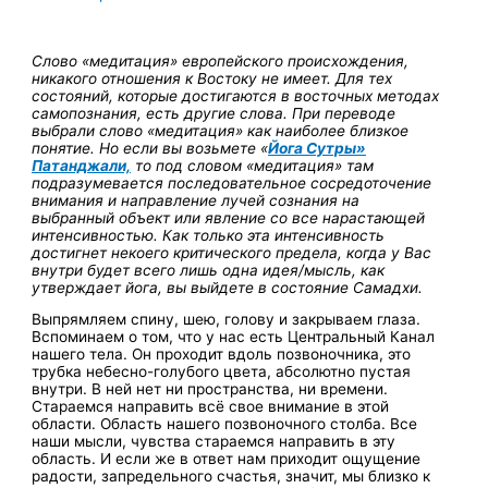
Слово «медитация» европейского происхождения,
никакого отношения к Востоку не имеет. Для тех
состояний, которые достигаются в восточных методах
самопознания, есть другие слова. При переводе
выбрали слово «медитация» как наиболее близкое
понятие. Но если вы возьмете «
Йога Сутры»
Патанджали,
то под словом «медитация» там
подразумевается последовательное сосредоточение
внимания и направление лучей сознания на
выбранный объект или явление со все нарастающей
интенсивностью. Как только эта интенсивность
достигнет некоего критического предела, когда у Вас
внутри будет всего лишь одна идея/мысль, как
утверждает йога, вы выйдете в состояние Самадхи.
Выпрямляем спину, шею, голову и закрываем глаза.
Вспоминаем о том, что у нас есть Центральный Канал
нашего тела. Он проходит вдоль позвоночника, это
трубка небесно-голубого цвета, абсолютно пустая
внутри. В ней нет ни пространства, ни времени.
Стараемся направить всё свое внимание в этой
области. Область нашего позвоночного столба. Все
наши мысли, чувства стараемся направить в эту
область. И если же в ответ нам приходит ощущение
радости, запредельного счастья, значит, мы близко к