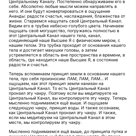
Центральному Каналу. Постепенно обнаруживаем его в
себе. Абсолютно любые мысли можем направлять в
него. И они будут конвертироваться в ощущение
Ананды: радости счастья, наслаждения, блаженства от
жизни. Стараемся нащупать свой Центральный Канал.
Видим его в трубке небесно-голубого цвета. Начинаем
ощущать своё могущество, погружаясь полностью в
этот Центральный Канал нашего тела, канал,
соединяющий наше Высшее Я с физическим миром, с
нашим телом. Эта трубка проходит от основания нашего
тела и достигает макушки головы, а затем
устремляется в область вне пространства и времени, в
область, где находится наше Высшее Я, в состояние
радости и счастья.
Теперь вспоминаем принцип земли в основании нашего
тела, про себя произносим: ЛАМ, ЛАМ, ЛАМ… И
ощущаем, как этот принцип земли нанизан на
Центральный Канал. То есть Центральный Канал
пронзил эту чакру. Поэтому если вы медитируете на
Центральный Канал, вы контролируете эту чакру. Теперь
мысленно поднимаемся ещё выше. И ощущаем
следующую чакру, принцип воды. И также осознаем,
как Центральный Канал пронзил эту чакру. И также,
если мы медитируем на Центральный Канал в этом
месте, мы контролируем эту чакру.
Мысленно поднимаемся ещё выше, до принципа пупка и