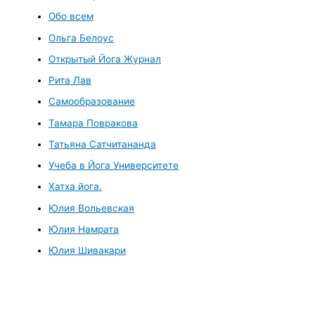
Обо всем
Ольга Белоус
Открытый Йога Журнал
Рита Лав
Самообразование
Тамара Повракова
Татьяна Сатчитананда
Учеба в Йога Университете
Хатха йога.
Юлия Вольевская
Юлия Намрата
Юлия Шивакари