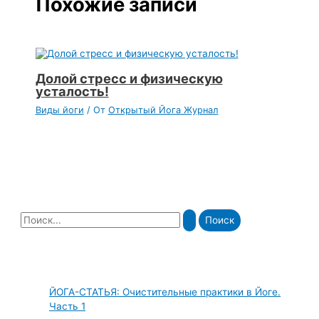
Похожие записи
Долой стресс и физическую
усталость!
Виды йоги
/ От
Открытый Йога Журнал
П
о
и
с
ЙОГА-СТАТЬЯ: Очистительные практики в Йоге.
к
Часть 1
: