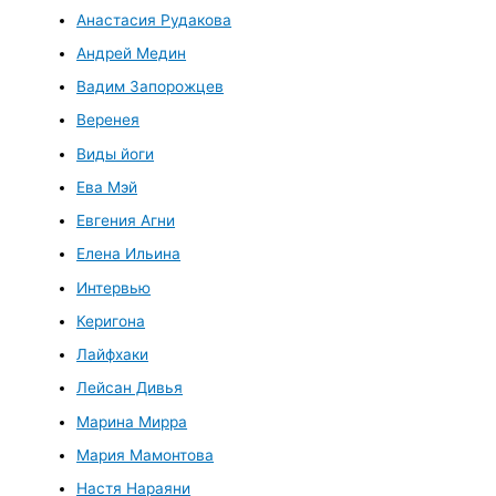
Анастасия Рудакова
Андрей Медин
Вадим Запорожцев
Веренея
Виды йоги
Ева Мэй
Евгения Агни
Елена Ильина
Интервью
Керигона
Лайфхаки
Лейсан Дивья
Марина Мирра
Мария Мамонтова
Настя Нараяни