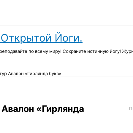
Открытой Йоги.
реподавайте по всему миру! Сохраните истинную йогу! Жу
ртур Авалон «Гирлянда букв»
р Авалон «Гирлянда
П
о
и