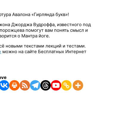
с
к
ртура Авалона «Гирлянда букв»!
:
Джона Джорджа Вудроффа, известного под
порожцева помогут вам понять смысл и
ворится о Мантра йоге.
всё новыми текстами лекций и тестами.
»
можно на сайте Бесплатных Интернет
ove