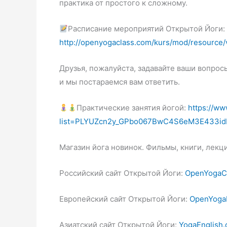
практика от простого к сложному.
Расписание мероприятий Открытой Йоги:
http://openyogaclass.com/kurs/mod/resource
Друзья, пожалуйста, задавайте ваши вопро
и мы постараемся вам ответить.
Практические занятия йогой:
https://ww
list=PLYUZcn2y_GPbo067BwC4S6eM3E433id
Магазин йога новинок. Фильмы, книги, лекци
Российский сайт Открытой Йоги:
O
penYogaC
Европейский сайт Открытой Йоги:
OpenYoga
Азиатский сайт Открытой Йоги:
YogaEnglish