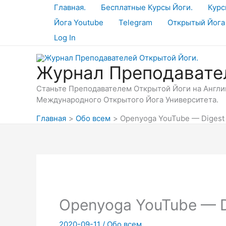
Перейти
Главная.
Бесплатные Курсы Йоги.
Курс
к
Йога Youtube
Telegram
Открытый Йога
содержимому
Log In
Журнал Преподавате
Станьте Преподавателем Открытой Йоги на Англий
Международного Открытого Йога Университета.
Главная
Обо всем
Openyoga YouTube — Digest
Openyoga YouTube — D
2020-09-11
/
Обо всем