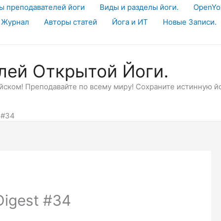
ы преподавателей йоги
Виды и разделы йоги.
OpenYo
 Журнал
Авторы статей
Йога и ИТ
Новые Записи.
лей Открытой Йоги.
ском! Преподавайте по всему миру! Сохраните истинную й
 #34
igest #34