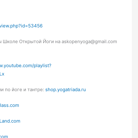
/view.php?id=53456
сы Школе Открытой Йоги на askopenyoga@gmail.com
w.youtube.com/playlist?
Lx
и по йоге и тантре:
shop.yogatriada.ru
lass.com
Land.com
.com