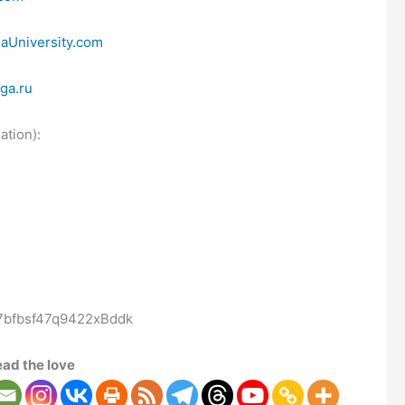
aUniversity.com
ga.ru
tion):
bfbsf47q9422xBddk
ad the love