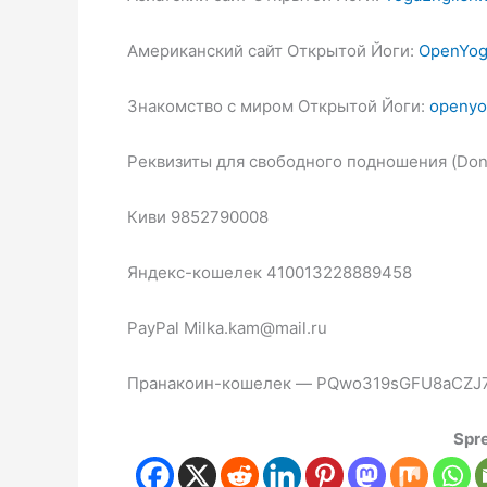
Американский сайт Открытой Йоги:
OpenYog
Знакомство с миром Открытой Йоги:
openyo
Реквизиты для свободного подношения (Dona
Киви 9852790008
Яндекс-кошелек 410013228889458
PayPal Milka.kam@mail.ru
Пранакоин-кошелек — PQwo319sGFU8aCZJ7
Spre