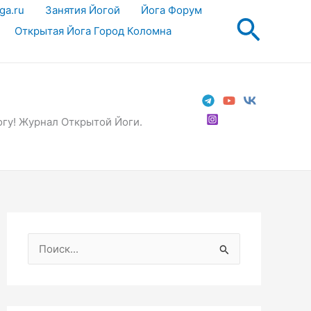
ga.ru
Занятия Йогой
Йога Форум
Поис
Открытая Йога Город Коломна
огу! Журнал Открытой Йоги.
П
о
и
с