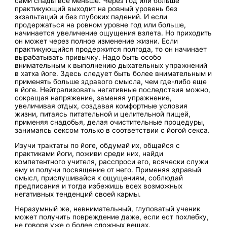
сами спады все меньше. Через год или больше
практикующий выходит на ровный уровень без
экзальтаций и без глубоких падений. И если
продержаться на ровном уровне год или больше,
начинается увеличение ощущения взлета. Но приходить
он может через полное изменение жизни. Если
практикующийся продержится полгода, то он начинает
вырабатывать привычку. Надо быть особо
внимательным к выполнению дыхательных упражнений
в хатха йоге. Здесь следует быть более внимательным и
применять больше здравого смысла, чем где-либо еще
в йоге. Нейтрализовать негативные последствия можно,
сокращая напряжение, заменяя упражнение,
увеличивая отдых, создавая комфортные условия
жизни, питаясь питательной и целительной пищей,
применяя снадобья, делая очистительные процедуры,
занимаясь сексом только в соответствии с йогой секса.
Изучи трактаты по йоге, обдумай их, общайся с
практиками йоги, поживи среди них, найди
компетентного учителя, расспроси его, всячески служи
ему и получи посвящение от него. Применяя здравый
смысл, прислушивайся к ощущениям, соблюдай
предписания и тогда избежишь всех возможных
негативных тенденций своей кармы.
Неразумный же, невнимательный, глуповатый ученик
может получить повреждение даже, если ест похлебку,
не говоря уже о более сложных вещах.