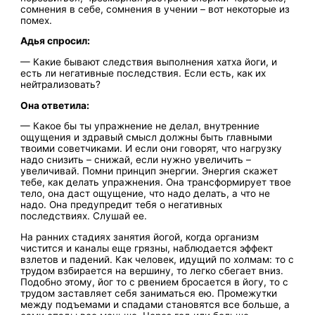
сомнения в себе, сомнения в учении – вот некоторые из
помех.
Адья спросил:
— Какие бывают следствия выполнения хатха йоги, и
есть ли негативные последствия. Если есть, как их
нейтрализовать?
Она ответила:
— Какое бы ты упражнение не делал, внутренние
ощущения и здравый смысл должны быть главными
твоими советчиками. И если они говорят, что нагрузку
надо снизить – снижай, если нужно увеличить –
увеличивай. Помни принцип энергии. Энергия скажет
тебе, как делать упражнения. Она трансформирует твое
тело, она даст ощущение, что надо делать, а что не
надо. Она предупредит тебя о негативных
последствиях. Слушай ее.
На ранних стадиях занятия йогой, когда организм
чистится и каналы еще грязны, наблюдается эффект
взлетов и падений. Как человек, идущий по холмам: то с
трудом взбирается на вершину, то легко сбегает вниз.
Подобно этому, йог то с рвением бросается в йогу, то с
трудом заставляет себя заниматься ею. Промежутки
между подъемами и спадами становятся все больше, а