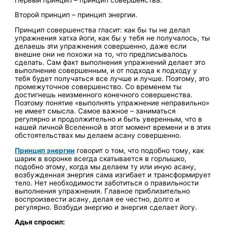
Второй принцип – принцип энергии.
Принцип совершенства гласит: как бы ты не делал
упражнения хатха йоги, как бы у тебя не получалось, ты
делаешь эти упражнения совершенно, даже если
внешне они не похожи на то, что предписывалось
сделать. Сам факт выполнения упражнений делает это
выполнение совершенным, и от подхода к подходу у
тебя будет получаться все лучше и лучше. Поэтому, это
промежуточное совершенство. Со временем ты
достигнешь неизменного конечного совершенства.
Поэтому понятие «выполнять упражнение неправильно»
не имеет смысла. Самое важное – заниматься
регулярно и продолжительно и быть уверенным, что в
нашей личной Вселенной в этот момент времени и в этих
обстоятельствах мы делаем асану совершенно.
Принцип энергии
говорит о том, что подобно тому, как
шарик в воронке всегда скатывается в горлышко,
подобно этому, когда мы делаем ту или иную асану,
возбужденная энергия сама изгибает и трансформирует
тело. Нет необходимости заботиться о правильности
выполнения упражнения. Главное приблизительно
воспроизвести асану, делая ее честно, долго и
регулярно. Возбуди энергию и энергия сделает йогу.
Адья спросил: