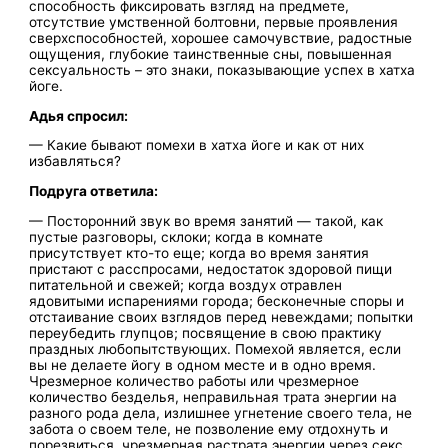
способность фиксировать взгляд на предмете,
отсутствие умственной болтовни, первые проявления
сверхспособностей, хорошее самочувствие, радостные
ощущения, глубокие таинственные сны, повышенная
сексуальность – это знаки, показывающие успех в хатха
йоге.
Адья спросил:
— Какие бывают помехи в хатха йоге и как от них
избавляться?
Подруга ответила:
— Посторонний звук во время занятий — такой, как
пустые разговоры, склоки; когда в комнате
присутствует кто-то еще; когда во время занятия
пристают с расспросами, недостаток здоровой пищи
питательной и свежей; когда воздух отравлен
ядовитыми испарениями города; бесконечные споры и
отстаивание своих взглядов перед невеждами; попытки
переубедить глупцов; посвящение в свою практику
праздных любопытствующих. Помехой является, если
вы не делаете йогу в одном месте и в одно время.
Чрезмерное количество работы или чрезмерное
количество безделья, неправильная трата энергии на
разного рода дела, излишнее угнетение своего тела, не
забота о своем теле, не позволение ему отдохнуть и
порезвиться, чрезмерная растрата энергии через секс,