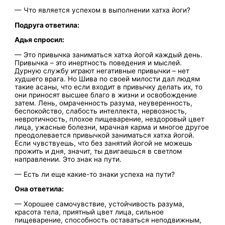
— Что является успехом в выполнении хатха йоги?
Подруга ответила:
Адья спросил:
— Это привычка заниматься хатха йогой каждый день.
Привычка – это инертность поведения и мыслей.
Дурную службу играют негативные привычки – нет
худшего врага. Но Шива по своей милости дал людям
такие асаны, что если входит в привычку делать их, то
они приносят высшее благо в жизни и освобождение
затем. Лень, омраченность разума, неуверенность,
беспокойство, слабость интеллекта, нервозность,
невротичность, плохое пищеварение, нездоровый цвет
лица, ужасные болезни, мрачная карма и многое другое
преодолевается привычкой заниматься хатха йогой.
Если чувствуешь, что без занятий йогой не можешь
прожить и дня, значит, ты двигаешься в светлом
направлении. Это знак на пути.
— Есть ли еще какие-то знаки успеха на пути?
Она ответила:
— Хорошее самочувствие, устойчивость разума,
красота тела, приятный цвет лица, сильное
пищеварение, способность оставаться неподвижным,