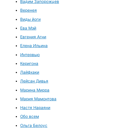
Вадим Запорожцев
Веренея
Виды йоги
Ева Мэй
Евгения Агни
Елена Ильина
Интервью
Керигона
Лайфхаки
Лейсан Дивья
Марина Мирра
Мария Мамонтова
Настя Нараяни
Обо всем
Ольга Белоус