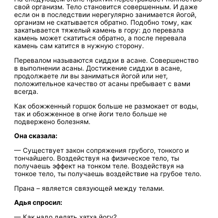
свой организм. Тело становится совершенным. И даже
если он в последствии нерегулярно занимается йогой,
организм не скатывается обратно. Подобно тому, как
закатывается тяжелый камень в гору: до перевала
камень может скатиться обратно, а после перевала
камень сам катится в нужную сторону.
Перевалом называются сиддхи в асане. Совершенство
в выполнении асаны. Достижение сиддхи в асане,
продолжаете ли вы заниматься йогой или нет,
положительное качество от асаны пребывает с вами
всегда.
Как обожженный горшок больше не размокает от воды,
так и обожженное в огне йоги тело больше не
подвержено болезням.
Она сказала:
— Существует закон сопряжения грубого, тонкого и
тончайшего. Воздействуя на физическое тело, ты
получаешь эффект на тонком теле. Воздействуя на
тонкое тело, ты получаешь воздействие на грубое тело.
Прана – является связующей между телами.
Адья спросил:
— Как надо делать хатха йогу?