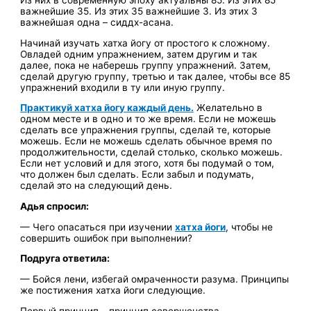
важнейшие 35. Из этих 35 важнейшие 3. Из этих 3
важнейшая одна – сиддх-асана.
Начинай изучать хатха йогу от простого к сложному.
Овладей одним упражнением, затем другим и так
далее, пока не наберешь группу упражнений. Затем,
сделай другую группу, третью и так далее, чтобы все 85
упражнений входили в ту или иную группу.
Практикуй хатха йогу каждый день.
Желательно в
одном месте и в одно и то же время. Если не можешь
сделать все упражнения группы, сделай те, которые
можешь. Если не можешь сделать обычное время по
продолжительности, сделай столько, сколько можешь.
Если нет условий и для этого, хотя бы подумай о том,
что должен был сделать. Если забыл и подумать,
сделай это на следующий день.
Адья спросил:
— Чего опасаться при изучении
хатха йоги
, чтобы не
совершить ошибок при выполнении?
Подруга ответила:
— Бойся лени, избегай омраченности разума. Принципы
же постижения хатха йоги следующие.
Первый принцип – принцип совершенства.