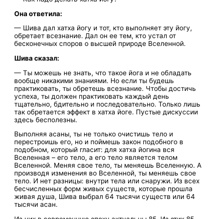
Она ответила:
— Шива дал хатха йогу и тот, кто выполняет эту йогу,
обретает всезнание. Дал он ее тем, кто устал от
бесконечных споров о высшей природе Вселенной.
Шива сказал:
— Ты можешь не знать, что такое йога и не обладать
вообще никакими знаниями. Но если ты будешь
практиковать, ты обретешь всезнание. Чтобы достичь
успеха, ты должен практиковать каждый день
тщательно, бдительно и последовательно. Только лишь
так обретается эффект в хатха йоге. Пустые дискуссии
здесь бесполезны.
Выполняя асаны, ты не только очистишь тело и
перестроишь его, но и поймешь закон подобного в
подобном, который гласит: для хатха йогина вся
Вселенная – его тело, а его тело является телом
Вселенной. Меняя свое тело, ты меняешь Вселенную. А
производя изменения во Вселенной, ты меняешь свое
тело. И нет разницы: внутри тела или снаружи. Из всех
бесчисленных форм живых существ, которые прошла
живая душа, Шива выбрал 64 тысячи существ или 64
тысячи асан.
Из них в современную эпоху актуальны 85. Из этих 85