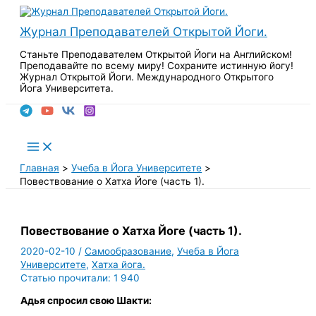
Перейти
к
Журнал Преподавателей Открытой Йоги.
содержимому
Станьте Преподавателем Открытой Йоги на Английском!
Преподавайте по всему миру! Сохраните истинную йогу!
Журнал Открытой Йоги. Международного Открытого
Йога Университета.
Поиск
Main
Menu
Главная
Учеба в Йога Университете
Повествование о Хатха Йоге (часть 1).
Повествование о Хатха Йоге (часть 1).
2020-02-10
/
Самообразование
,
Учеба в Йога
Университете
,
Хатха йога.
Статью прочитали:
1 940
Адья спросил свою Шакти: