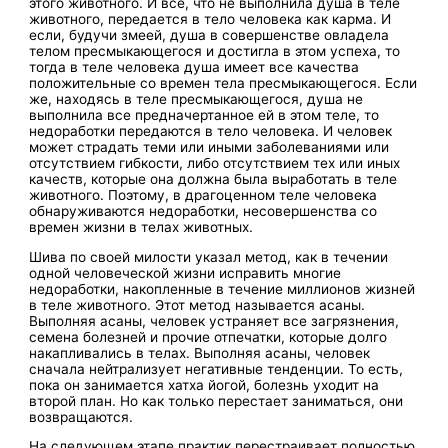
этого животного. И все, что не выполнила душа в теле
животного, передается в тело человека как карма. И
если, будучи змеей, душа в совершенстве овладела
телом пресмыкающегося и достигла в этом успеха, то
тогда в теле человека душа имеет все качества
положительные со времен тела пресмыкающегося. Если
же, находясь в теле пресмыкающегося, душа не
выполнила все предначертанное ей в этом теле, то
недоработки передаются в тело человека. И человек
может страдать теми или иными заболеваниями или
отсутствием гибкости, либо отсутствием тех или иных
качеств, которые она должна была выработать в теле
животного. Поэтому, в драгоценном теле человека
обнаруживаются недоработки, несовершенства со
времен жизни в телах животных.
Шива по своей милости указал метод, как в течении
одной человеческой жизни исправить многие
недоработки, накопленные в течение миллионов жизней
в теле животного. Этот метод называется асаны.
Выполняя асаны, человек устраняет все загрязнения,
семена болезней и прочие отпечатки, которые долго
накапливались в телах. Выполняя асаны, человек
сначала нейтрализует негативные тенденции. То есть,
пока он занимается хатха йогой, болезнь уходит на
второй план. Но как только перестает заниматься, они
возвращаются.
На следующем этапе практик перестраивает полностью