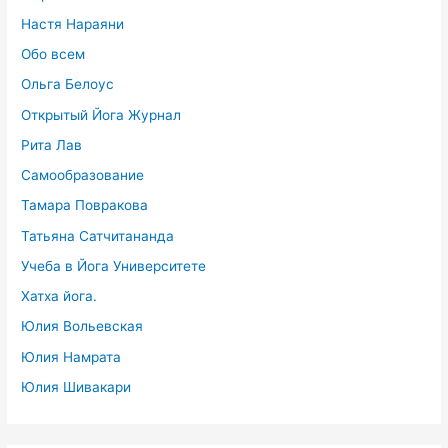
Настя Нараяни
Обо всем
Ольга Белоус
Открытый Йога Журнал
Рита Лав
Самообразование
Тамара Повракова
Татьяна Сатчитананда
Учеба в Йога Университете
Хатха йога.
Юлия Вольевская
Юлия Намрата
Юлия Шивакари