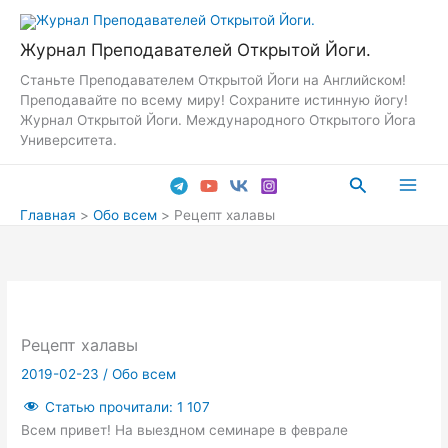
Перейти
к
Журнал Преподавателей Открытой Йоги.
содержимому
Станьте Преподавателем Открытой Йоги на Английском!
Преподавайте по всему миру! Сохраните истинную йогу!
Журнал Открытой Йоги. Международного Открытого Йога
Университета.
Поиск
Main
Главная
Обо всем
Рецепт халавы
Men
Рецепт халавы
2019-02-23
/
Обо всем
Статью прочитали:
1 107
Всем привет! На выездном семинаре в феврале