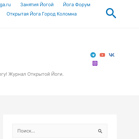
ga.ru
Занятия Йогой
Йога Форум
Поис
Открытая Йога Город Коломна
огу! Журнал Открытой Йоги.
П
о