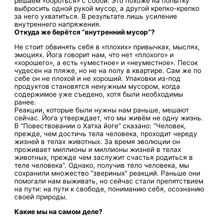
решаем «бороться» с собой. Это похоже на попытку
выбросить одной рукой мусор, а другой крепко-крепко
за него ухватиться. В результате лишь усиление
внутреннего напряжения.
Откуда же берётся “внутренний мусор”?
Не стоит обвинять себя в «плохих» привычках, мыслях,
эмоциях.
Йога говорит нам, что нет «плохого» и
«хорошего», а есть «уместное» и «неуместное».
Песок
чудесен на пляже, но не на полу в квартире. Сам же по
себе он не плохой и не хороший. Упаковки из-под
продуктов становятся ненужным мусором, когда
содержимое уже съедено, хотя были необходимы
ранее.
Реакции, которые были нужны нам раньше, мешают
сейчас. Йога утверждает, что мы живём не одну жизнь.
В “Повествовании о Хатха йоге” сказано: “Человек,
прежде, чем достичь тела человека, проходит череду
жизней в телах животных. За время эволюции он
проживает миллионы и миллионы жизней в телах
животных, прежде чем заслужит счастья родиться в
теле человека”. Однако, получив тело человека, мы
сохранили множество “звериных” реакций. Раньше они
помогали нам выживать, но сейчас стали препятствием
на пути: на пути к свободе, пониманию себя, осознанию
своей природы.
Какие мы на самом деле?