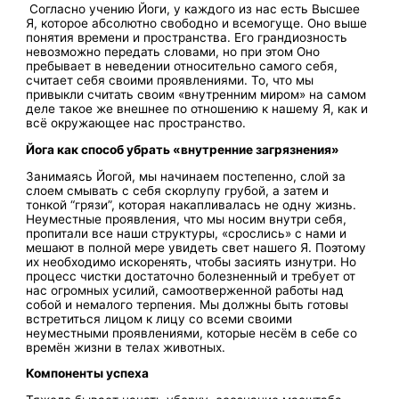
Согласно учению Йоги, у каждого из нас есть Высшее
Я, которое абсолютно свободно и всемогуще. Оно выше
понятия времени и пространства. Его грандиозность
невозможно передать словами, но при этом Оно
пребывает в неведении относительно самого себя,
считает себя своими проявлениями. То, что мы
привыкли считать своим «внутренним миром» на самом
деле такое же внешнее по отношению к нашему Я, как и
всё окружающее нас пространство.
Йога как способ убрать «внутренние загрязнения»
Занимаясь Йогой, мы начинаем постепенно, слой за
слоем смывать с себя скорлупу грубой, а затем и
тонкой “грязи”, которая накапливалась не одну жизнь.
Неуместные проявления, что мы носим внутри себя,
пропитали все наши структуры, «срослись» с нами и
мешают в полной мере увидеть свет нашего Я. Поэтому
их необходимо искоренять, чтобы засиять изнутри. Но
процесс чистки достаточно болезненный и требует от
нас огромных усилий, самоотверженной работы над
собой и немалого терпения. Мы должны быть готовы
встретиться лицом к лицу со всеми своими
неуместными проявлениями, которые несём в себе со
времён жизни в телах животных.
Компоненты успеха