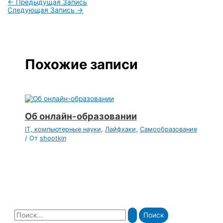
←
Предыдущая Запись
Следующая Запись
→
Похожие записи
Об онлайн-образовании
IT, компьютерные науки
,
Лайфхаки
,
Самообразование
/ От
shootkin
П