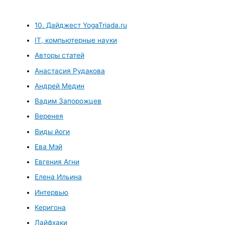
10. Дайджест YogaTriada.ru
IT, компьютерные науки
Авторы статей
Анастасия Рудакова
Андрей Медин
Вадим Запорожцев
Веренея
Виды йоги
Ева Мэй
Евгения Агни
Елена Ильина
Интервью
Керигона
Лайфхаки