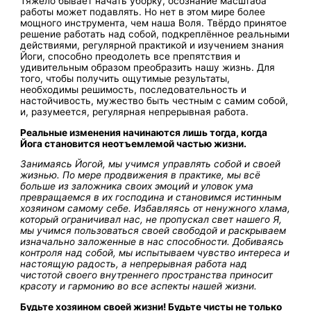
Тяжело бывает начать уборку, осознание масштаба
работы может подавлять. Но нет в этом мире более
мощного инструмента, чем наша
Воля.
Твёрдо принятое
решение работать над собой, подкреплённое реальными
действиями, регулярной практикой и изучением знания
Йоги, способно преодолеть все препятствия и
удивительным образом преобразить нашу жизнь. Для
того, чтобы получить ощутимые результаты,
необходимы решимость, последовательность и
настойчивость, мужество быть честным с самим собой,
и, разумеется, регулярная непрерывная работа.
Реальные изменения начинаются лишь тогда, когда
Йога становится неотъемлемой частью жизни.
Занимаясь Йогой, мы учимся управлять собой и своей
жизнью. По мере продвижения в практике, мы всё
больше из заложника своих эмоций и уловок ума
превращаемся в их господина и становимся истинным
хозяином самому себе. Избавляясь от ненужного хлама,
который ограничивал нас, не пропускал свет нашего Я,
мы учимся пользоваться своей свободой и раскрываем
изначально заложенные в нас способности. Добиваясь
контроля над собой, мы испытываем чувство интереса и
настоящую радость, а непрерывная работа над
чистотой своего внутреннего пространства приносит
красоту и гармонию во все аспекты нашей жизни.
Будьте хозяином своей жизни! Будьте чисты не только