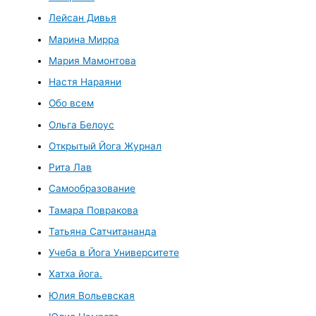
Лейсан Дивья
Марина Мирра
Мария Мамонтова
Настя Нараяни
Обо всем
Ольга Белоус
Открытый Йога Журнал
Рита Лав
Самообразование
Тамара Повракова
Татьяна Сатчитананда
Учеба в Йога Университете
Хатха йога.
Юлия Вольевская