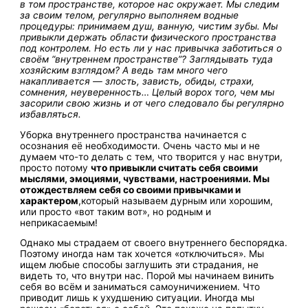
в том пространстве, которое нас окружает. Мы следим
за своим телом, регулярно выполняем водные
процедуры: принимаем душ, ванную, чистим зубы. Мы
привыкли держать области физического пространства
под контролем. Но есть ли у нас привычка заботиться о
своём “внутреннем пространстве”? Заглядывать туда
хозяйским взглядом? А ведь там много чего
накапливается — злость, зависть, обиды, страхи,
сомнения, неуверенность… Целый ворох того, чем мы
засорили свою жизнь и от чего следовало бы регулярно
избавляться.
Уборка внутреннего пространства начинается с
осознания её необходимости. Очень часто мы и не
думаем что-то делать с тем, что творится у нас внутри,
просто потому
что
привыкли считать себя своими
мыслями, эмоциями, чувствами, настроениями. Мы
отождествляем себя со своими привычками и
характером
,
который называем дурным или хорошим,
или просто «вот таким вот», но родным и
неприкасаемым!
Однако мы страдаем от своего внутреннего беспорядка.
Поэтому иногда нам так хочется «отключиться». Мы
ищем любые способы заглушить эти страдания, не
видеть то, что внутри нас. Порой мы начинаем винить
себя во всём и заниматься самоуничижением. Что
приводит лишь к ухудшению ситуации. Иногда мы