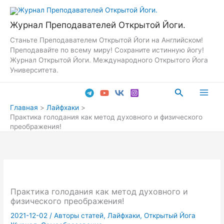
Перейти
к
Журнал Преподавателей Открытой Йоги.
содержимому
Станьте Преподавателем Открытой Йоги на Английском!
Преподавайте по всему миру! Сохраните истинную йогу!
Журнал Открытой Йоги. Международного Открытого Йога
Университета.
Поиск
Main
Главная
Лайфхаки
Практика голодания как метод духовного и физического
Men
преображения!
Практика голодания как метод духовного и
физического преображения!
2021-12-02
/
Авторы статей
,
Лайфхаки
,
Открытый Йога