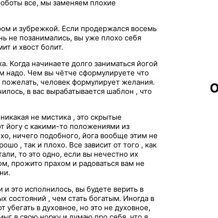
роботы все, мы заменяем плохие
ром и зубрежкой. Если продержался восемь
нь не позанимались, вы уже плохо себя
мит и хвост болит.
ка. Когда начинаете долго заниматься йогой
ам надо. Чем вы чётче сформулируете что
о пожелать, человек формулирует желания.
О
чилось, в вас вырабатывается шаблон , что
 никакая не мистика , это скрытые
т йогу с какими-то положениями из
охо, ничего подобного, йога вообще этим не
ошо , так и плохо. Все зависит от того , как
али, то это одно, если вы нечестно их
хом, прожито прахом и радоваться вам не
ни.
и и это исполнилось, вы будете верить в
х состояний , чем стать богатым. Иногда в
 убегать в духовное, но это не духовное,
мыг в свою норку и думаю про себя, что я