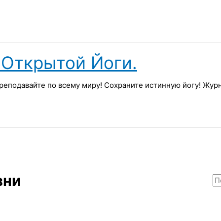
Открытой Йоги.
реподавайте по всему миру! Сохраните истинную йогу! Жу
зни
П
о
и