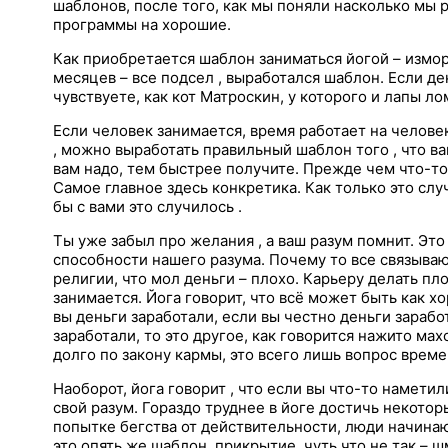
шаблонов, после того, как мы поняли насколько мы 
программы на хорошие.
Как приобретается шаблон заниматься йогой – измо
месяцев – все подсел , выработался шаблон. Если де
чувствуете, как кот Матроскин, у которого и лапы ло
Если человек занимается, время работает на челове
, можно выработать правильный шаблон того , что в
вам надо, тем быстрее получите. Прежде чем что-т
Самое главное здесь конкретика. Как только это слу
бы с вами это случилось .
Ты уже забыл про желания , а ваш разум помнит. Это
способности нашего разума. Почему то все связываю
религии, что мол деньги – плохо. Карьеру делать пл
занимается. Йога говорит, что всё может быть как хор
вы деньги заработали, если вы честно деньги заработ
заработали, то это другое, как говорится нажито ма
долго по закону кармы, это всего лишь вопрос време
Наоборот, йога говорит , что если вы что-то наметил
свой разум. Гораздо труднее в йоге достичь некоторы
попытке бегства от действительности, люди начинают
это опять же шаблон, прикрытие, чуть что не так – ш