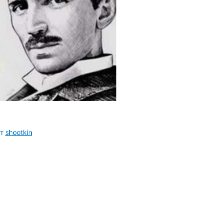
От
shootkin