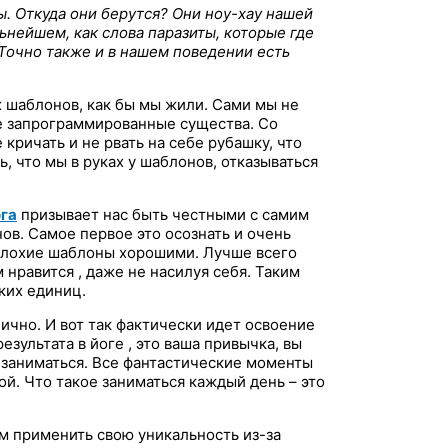
с
ы. Откуда они берутся? Они ноу-хау нашей
ьнейшем, как слова паразиты, которые где
к
Точно также и в нашем поведении есть
:
х шаблонов, как бы мы жили. Сами мы не
е запрограммированные существа. Со
кричать и не рвать на себе рубашку, что
ь, что мы в руках у шаблонов, отказываться
га
призывает нас быть честными с самим
ов. Самое первое это осознать и очень
 плохие шаблоны хорошими. Лучше всего
нравится , даже не насилуя себя. Таким
ких единиц.
ично. И вот так фактически идет освоение
езультата в йоге , это ваша привычка, вы
 заниматься. Все фантастические моменты
ой. Что такое заниматься каждый день – это
м применить свою уникальность из-за