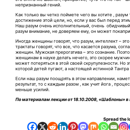
непризнанный гений.
Как только вы четко поймете чего вы хотите , разум 
достижение этой цели, но, если у вас был перед эт
Наш разум очень исполнительный, очень обидчивый,
разум внимание, не доверяем ему, он может покапри
Иногда женщины говорят, что разум, интеллект – это
трактаты говорят, что все, что касается разума, сог
женщин. Мужская прерогатива – это сознание. Поэто
женщинам в науке делать нечего, это скорее мужчи
может потеряться в этой своей скрупулезности. Но эт
которой детей пугают, а настоящей истинной Тантра 
Если наш разум поощрять в этом направлении, наме
результат, то с каждым разом , как учит йога , проц
меньше усилий.
По материалам лекции от 18.10.2008, «Шаблоны» в 
Spread the l