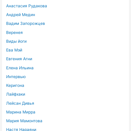
Анастасия Рудакова
Андрей Медин
Вадим Запорожцев
Веренея
Виды йоги
Ева Мэй
Евгения Агни
Елена Ильина
Интервью
Керигона
Лайфхаки
Лейсан Дивья
Марина Мирра
Мария Мамонтова
Настя Нараяни