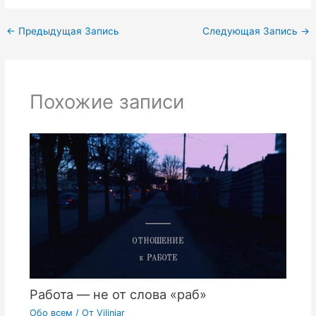
←
Предыдущая Запись
Следующая Запись
→
Похожие записи
Работа — не от слова «раб»
Обо всем
/ От
Viliniar