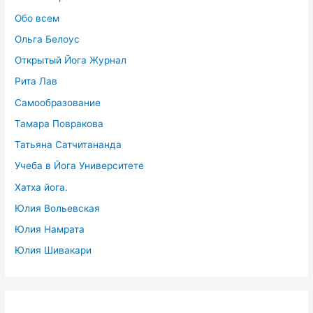
Обо всем
Ольга Белоус
Открытый Йога Журнал
Рита Лав
Самообразование
Тамара Повракова
Татьяна Сатчитананда
Учеба в Йога Университете
Хатха йога.
Юлия Вольевская
Юлия Намрата
Юлия Шивакари