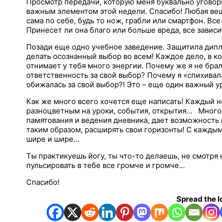
Просмотр передачи, которую меня буквально уговор
важным элементом этой недели. Спасибо! Любая вещ
сама по себе, будь то нож, грабли или смартфон. Все 
Принесет ли она благо или больше вреда, все зависит
Позади еще одно учебное заведение. Защитила дипл
делать осознанный выбор во всем! Каждое дело, в к
отнимает у тебя много энергии. Почему же я не брал
ответственность за свой выбор? Почему я «спихивала
обижалась за свой выбор?! Это – еще один важный ур
Как же много всего хочется еще написать! Каждый н
разноцветным на уроки, события, открытия… Много 
памятования и ведения дневника, дает возможность 
таким образом, расширять свои горизонты! С каждым
шире и шире…
Ты практикуешь йогу, ты что-то делаешь, не смотря 
пульсировать в тебе все громче и громче…
Спасибо!
Spread the l