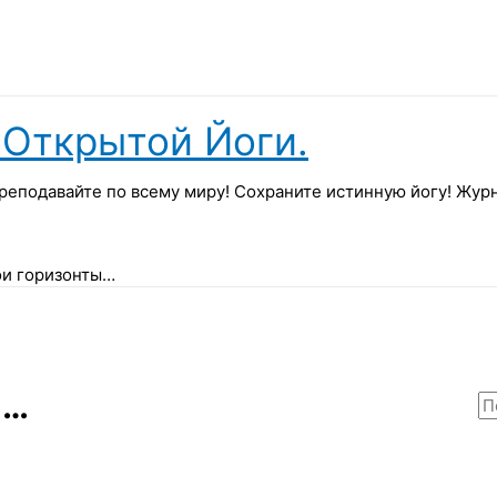
Открытой Йоги.
реподавайте по всему миру! Сохраните истинную йогу! Жу
ои горизонты…
ы…
П
о
и