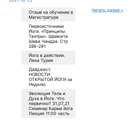
2021-10-25
Открытая
Читать далее »
Отзыв на обучение в
йога
Магистратуре
YouTube
канал
Первоисточники
Йоги. «Принципы
Тантры». Шриюкта
Шива Чандра. Стр
286-291
Йога в действии.
Лена Турия
Дайджест.
НОВОСТИ
ОТКРЫТОЙ ЙОГИ за
Неделю
Эволюция Тела и
Духа в Йоге. Что
первично? 31_07_21
Семинар Карма йога
Лекция 11:00 часть