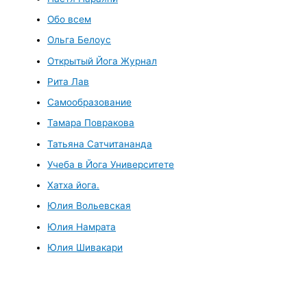
Обо всем
Ольга Белоус
Открытый Йога Журнал
Рита Лав
Самообразование
Тамара Повракова
Татьяна Сатчитананда
Учеба в Йога Университете
Хатха йога.
Юлия Вольевская
Юлия Намрата
Юлия Шивакари