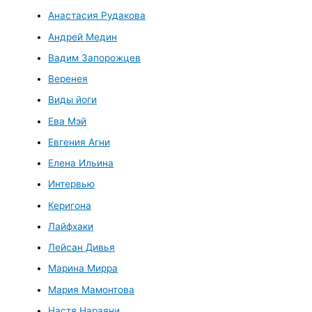
Анастасия Рудакова
Андрей Медин
Вадим Запорожцев
Веренея
Виды йоги
Ева Мэй
Евгения Агни
Елена Ильина
Интервью
Керигона
Лайфхаки
Лейсан Дивья
Марина Мирра
Мария Мамонтова
Настя Нараяни