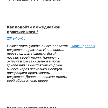
Как подойти к ежедневной
практике йоги ?
2019-10-05
Как
Показателем успеха в йоге является
Читать далее »
подойти
регулярная практика. Но не всегда
к
просто сделать занятия йогой
ежедневной
частью своей жизни. Начиная с
практике
энтузиазмом заниматься в йога-
йоги
группе или самостоятельно дома,
?
многие через несколько месяцев
прекращают практиковать
регулярно. Довольно сложно менять
свой образ жизни, новое
Keeping secrets or how to