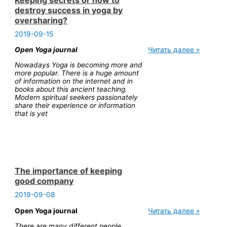
destroy success in yoga by
oversharing?
2019-09-15
Keeping
Open Yoga journal
Читать далее »
secrets
Nowadays Yoga is becoming more and
or
more popular. There is a huge amount
how
of information on the internet and in
to
books about this ancient teaching.
destroy
Modern spiritual seekers passionately
success
share their experience or information
in
that is yet
yoga
by
oversharing?
The importance of keeping
good company
2019-09-08
The
Open Yoga journal
Читать далее »
importance
There are many different people
of