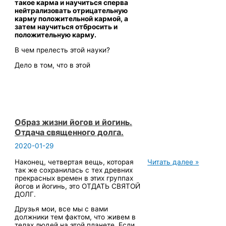
и
такое карма и научиться сперва
повседневная
нейтрализовать отрицательную
жизнь.
карму положительной кармой, а
затем научиться отбросить и
положительную карму.
В чем прелесть этой науки?
Дело в том, что в этой
Образ жизни йогов и йогинь.
Отдача священного долга.
2020-01-29
Образ
Наконец, четвертая вещь, которая
Читать далее »
жизни
так же сохранилась с тех древних
йогов
прекрасных времен в этих группах
и
йогов и йогинь, это ОТДАТЬ СВЯТОЙ
йогинь.
ДОЛГ.
Отдача
Друзья мои, все мы с вами
священного
должники тем фактом, что живем в
долга.
телах людей на этой планете. Если