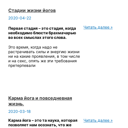
Стадии жизни йогов
2020-04-22
Стадии
Читать далее »
Первая стадия – это стадия, когда
жизни
необходимо блюсти брахмачарью
йогов
во всех смыслах этого слова
.
Это время, когда надо не
растрачивать силы и энергию жизни
ни на какие проявления, в том числе
и на секс, опять же эти требования
претерпевали
Карма йога и повседневная
жизнь.
2020-03-18
Карма
Карма йога – это та наука, которая
Читать далее »
йога
позволяет нам осознать, что же