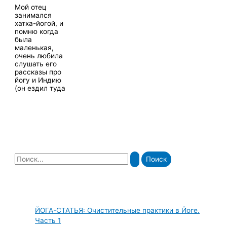
Мой отец
занимался
хатха-йогой, и
помню когда
была
маленькая,
очень любила
слушать его
рассказы про
йогу и Индию
(он ездил туда
П
о
и
с
ЙОГА-СТАТЬЯ: Очистительные практики в Йоге.
к
Часть 1
: