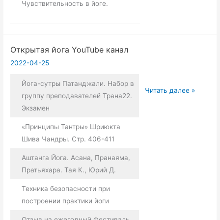
Чувствительность в йоге.
Открытая йога YouTube канал
2022-04-25
Йога-сутры Патанджали. Набор в
Открытая
Читать далее »
группу преподавателей Трана22.
йога
Экзамен
YouTube
канал
«Принципы Тантры» Шриюкта
Шива Чандры. Стр. 406-411
Аштанга Йога. Асана, Пранаяма,
Пратьяхара. Тая К., Юрий Д.
Техника безопасности при
построении практики йоги
Отзыв на ежегодный Фестиваль