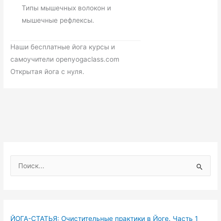
Типы мышечных волокон и
мышечные рефлексы.
Наши бесплатные йога курсы и
самоучители openyogaclass.com
Открытая йога с нуля.
П
о
и
с
к
ЙОГА-СТАТЬЯ: Очистительные практики в Йоге. Часть 1