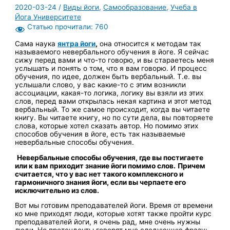
2020-03-24
/
Виды йоги
,
Самообразование
,
Учеба в
Йога Университете
Статью прочитали:
760
Сама наука
янтра йоги
,
она относится к методам так
называемого невербального обучения в йоге. Я сейчас
сижу перед вами и что-то говорю, и вы стараетесь меня
услышать и понять о том, что я вам говорю. И процесс
обучения, по идее, должен быть вербальный. Т.е. вы
услышали слово, у вас какие-то с этим возникли
ассоциации, какая-то логика, логику вы взяли из этих
слов, перед вами открылась некая картина и этот метод
вербальный. То же самое происходит, когда вы читаете
книгу. Вы читаете книгу, но по сути дела, вы повторяете
слова, которые хотел сказать автор. Но помимо этих
способов обучения в йоге, есть так называемые
невербальные способы обучения.
Невербальные способы обучения, где вы постигаете
или к вам приходит знание йоги помимо слов.
Причем
считается, что у вас нет такого комплексного и
гармоничного знания йоги, если вы черпаете его
исключительно из слов.
Вот мы готовим преподавателей йоги. Время от времени
ко мне приходят люди, которые хотят также пройти курс
преподавателей йоги, я очень рад, мне очень нужны