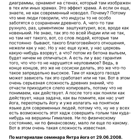
диаграммы, орнамент на стенах, который там изображен
в тех или иных храмах. Это эффект храма. А если он еще,
знаете, не как современный новодел. Почему? Потому
что мне люди говорили, что индусы то не особо
заботятся о сохранении древнего. А, чего-то там
рухнуло, раз, цементиком заштукатурил, все, вроде как
новенький. Не знаю, так это по всей Индии или не так,
но там нет такого, вот, со слов людей, которые там
постоянно бывают, такого благоговейного отношения,
нежели как у нас. Но у нас еще хуже, у нас церковь
какую-нибудь взорвут, а что? потом из бетона выльем,
будет ничем не отличаться. А есть ли у вас гарантия
того, что что-то не нарушится неуловимое? Ведь, в
конце концов, это же не сосиски делать, это же что-то
такое запредельно высокое. Там от каждого гвоздя
может зависеть так это сработает или не так. Вот в этом
очень серьезная сложность древних знаний, что
отчасти приходится слепо копировать, потому что не
понимаем, как действует. А после того как поняли как
действует, наша задача, как вы помните, как нас учит
йога, переоткрыть йогу и уже излагать на понятном
языке для современных людей, потому что, ну не у всех
есть возможность этот хадж совершить голым там куда-
нибудь на вершины Гималаев. Ни по физическому
состоянию, ни по финансовому, мало ли еще по какому.
Вот в этом очень такая сложность известная.
По материалам семинара Янтра йога от 29.06.2008.