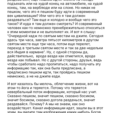
подъехать или на худой конец на автомобиле, на худой
конец, там, на верблюде или на слоне. Но никак не
пешком, чего это я пешком буду идти в современный
век цивилизации? Или чего это я там должен
раздеваться? Там еще и холодно и вообще чего это
такое? И куда я там должен смотреть? И современный
человек как-то немножко пренебрежительно относиться
к этим моментам и не выполняет их. И вот я слышу:
“Очередной хадж по святым местам на джипе. Сегодня
здесь три часа, завтра пятьсот километров в другом
святом месте еще три часа, потом еще перелет,
переход в третьем святом месте и так за две недельки
вся Индия в кармане”. Ну, с одной стороны да,
действительно, вроде везде как отметился, вроде
везде как побывал. Но с другой стороны, друзья, ведь
чтобы сработало надо пропитаться, надо получать эту
информацию так, как она была предписана, а
предписано пешком идти, так пройдись пешком
немножко, а не на джипе езди.
И вот казалось бы мелочь, облегчение жизни, вот на
этом-то йога и теряется. Потому что теряется
невербальный поток информации, который нас учит.
Сказано пешком, значит пешком, сказано босиком,
значит босиком, сказано догола разденься, значит
раздевайся. Почему? А мы не знаем, как оно
воздействует. Канал информации идет, зашли вы в этот
храм, вы видите там изображения каких-нибудь Богов,