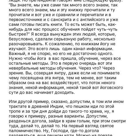
люди. Но претенденты говорят мне следующую фразу:
“Вы знаете, мы уже сами так много всего знаем, так
много всего знаем, мы и эту книжку прочитали и ту
прочитали и вот уже и сравнили и перечитали и в
первоисточнике и с санскрита и с английского и уже
сами готовы писать книги. То есть может быть, как-
нибудь для нас процесс обучения пойдет чуть-чуть
быстрее?” Я всегда вынужден этих людей, которые,
безусловно, сделали серьезную работу, несколько
разочаровывать. К сожалению, по книжкам йогу не
изучают. Это всего лишь один канал информации.
Важный, я не спорю, но его не достаточно одного.
Нужно чтобы йога в вас пришла, обучение, через все
остальные методы. Это в первую очередь вот эти
невербальные методы обучения. Через что? Через
зрение. Вы, созерцая янтру, даже если не понимаете
чему посвящена эта янтра, тем не менее, вот таким
образом она на вас воздействует, что поток некого
знания, некой информация, некой такой вот йоговского
сути до вас начинает доходить.
Или другой пример, сказано, допустим, в том или ином
трактате в древней Индии, что пешком иди по этой
тропе и за три дня дойди до такого-то храма, ну, я
говорю к примеру, разные варианты. Допустим,
разденься догола, зайди в храм голым, при этом смотри
туда, делай то, делай то. На первый взгляд святое
паломничество. Ну, Господи, где-то догола
раздеваться, еще пешком идти. Можно на поезде