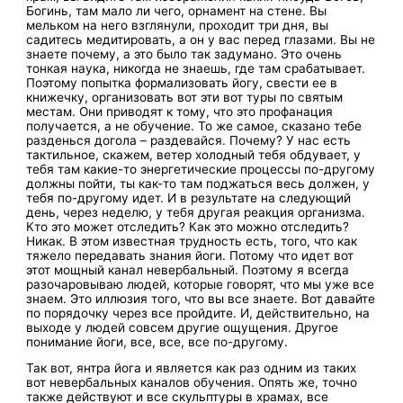
Богинь, там мало ли чего, орнамент на стене. Вы
мельком на него взглянули, проходит три дня, вы
садитесь медитировать, а он у вас перед глазами. Вы не
знаете почему, а это было так задумано. Это очень
тонкая наука, никогда не знаешь, где там срабатывает.
Поэтому попытка формализовать йогу, свести ее в
книжечку, организовать вот эти вот туры по святым
местам. Они приводят к тому, что это профанация
получается, а не обучение. То же самое, сказано тебе
разденься догола – раздевайся. Почему? У нас есть
тактильное, скажем, ветер холодный тебя обдувает, у
тебя там какие-то энергетические процессы по-другому
должны пойти, ты как-то там поджаться весь должен, у
тебя по-другому идет. И в результате на следующий
день, через неделю, у тебя другая реакция организма.
Кто это может отследить? Как это можно отследить?
Никак. В этом известная трудность есть, того, что как
тяжело передавать знания йоги. Потому что идет вот
этот мощный канал невербальный. Поэтому я всегда
разочаровываю людей, которые говорят, что мы уже все
знаем. Это иллюзия того, что вы все знаете. Вот давайте
по порядочку через все пройдите. И, действительно, на
выходе у людей совсем другие ощущения. Другое
понимание йоги, все, все, все по-другому.
Так вот, янтра йога и является как раз одним из таких
вот невербальных каналов обучения. Опять же, точно
также действуют и все скульптуры в храмах, все