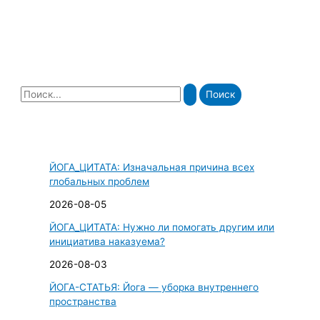
П
о
и
с
ЙОГА_ЦИТАТА: Изначальная причина всех
к
глобальных проблем
:
2026-08-05
ЙОГА_ЦИТАТА: Нужно ли помогать другим или
инициатива наказуема?
2026-08-03
ЙОГА-СТАТЬЯ: Йога — уборка внутреннего
пространства