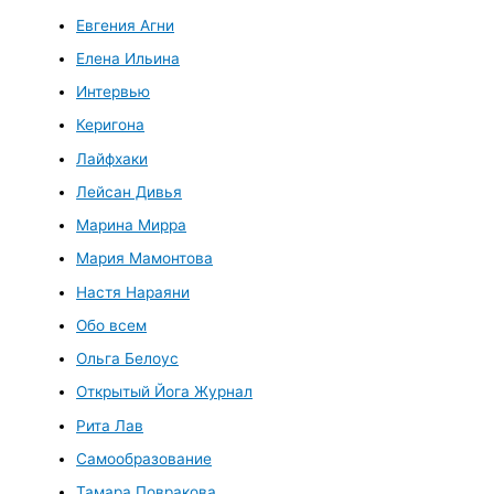
Евгения Агни
Елена Ильина
Интервью
Керигона
Лайфхаки
Лейсан Дивья
Марина Мирра
Мария Мамонтова
Настя Нараяни
Обо всем
Ольга Белоус
Открытый Йога Журнал
Рита Лав
Самообразование
Тамара Повракова