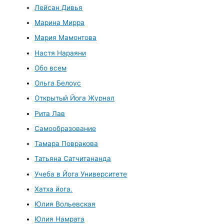
Лейсан Дивья
Марина Мирра
Мария Мамонтова
Настя Нараяни
Обо всем
Ольга Белоус
Открытый Йога Журнал
Рита Лав
Самообразование
Тамара Повракова
Татьяна Сатчитананда
Учеба в Йога Университете
Хатха йога.
Юлия Вольевская
Юлия Намрата