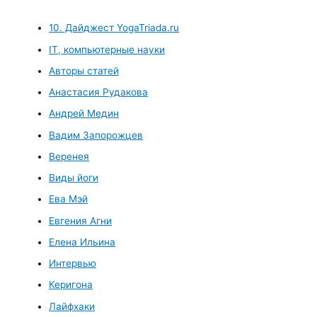
10. Дайджест YogaTriada.ru
IT, компьютерные науки
Авторы статей
Анастасия Рудакова
Андрей Медин
Вадим Запорожцев
Веренея
Виды йоги
Ева Мэй
Евгения Агни
Елена Ильина
Интервью
Керигона
Лайфхаки