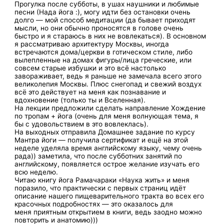
Прогулка после субботы, в ушах наушники и любимые
песни (Нада йога :), могу идти без остановки очень
долго — мой способ медитации (да бывает приходят
мысли, но они обычно проносятся в голове очень
быстро и я стараюсь в них не вовлекаться). В основном
я рассматриваю архитектуру Москвы, иногда
встречаются дома/церкви в готическом стиле, либо
вылепленные на домах фигуры/лица греческие, или
совсем старые избушки и это всё настолько
завораживает, ведь я раньше не замечала всего этого
великолепия Москвы. Плюс снегопад и свежий воздух
всё это действует на меня как познавание и
вдохновение (только ты и Вселенная).
На лекции предложили сделать направление Хождение
по тропам + йога (очень для меня волнующая тема, я
бы с удовольствием в это вовлеклась).
На выходных отправила Домашнее задание по курсу
Мантра йоги — получила сертификат и ещё на этой
неделе уделяла время английскому языку, чему очень
рада)) заметила, что после субботних занятий по
английскому, появляется острое желание изучать его
всю неделю.
Читаю книгу йога Рамачараки «Наука жить» и меня
поразило, что практически с первых страниц идёт
описание нашего пищеварительного тракта во всех его
красочных подробностях — это оказалось для
меня приятным открытием в книги, ведь заодно можно
повторить и анатомию)))