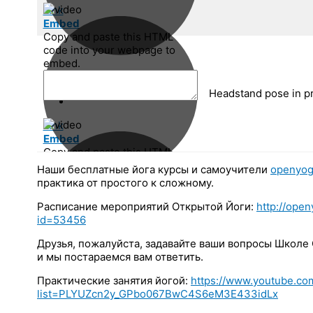
Link
Embed
Copy and paste this HTML
code into your webpage to
embed.
Headstand pose in pr
Link
Embed
Copy and paste this HTML
code into your webpage to
Наши бесплатные йога курсы и самоучители
openyog
embed.
практика от простого к сложному.
Расписание мероприятий Открытой Йоги:
http://ope
id=53456
Link
Друзья, пожалуйста, задавайте ваши вопросы Школе
Embed
и мы постараемся вам ответить.
Copy and paste this HTML
Практические занятия йогой:
https://www.youtube.com
code into your webpage to
list=PLYUZcn2y_GPbo067BwC4S6eM3E433idLx
embed.