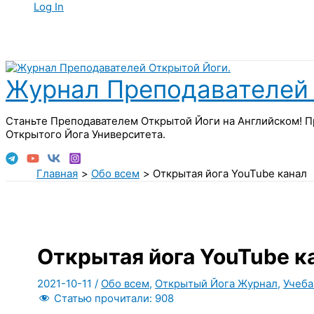
Log In
Поиск
Журнал Преподавателей 
Станьте Преподавателем Открытой Йоги на Английском! П
Открытого Йога Университета.
Главная
Обо всем
Открытая йога YouTube канал
Открытая йога YouTube к
2021-10-11
/
Обо всем
,
Открытый Йога Журнал
,
Учеба
Статью прочитали:
908