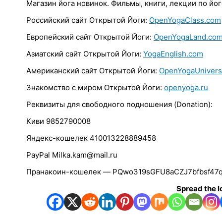
Магазин йога новинок. Фильмы, книги, лекции по йог
Российский сайт Открытой Йоги:
O
penYogaClass.com
Link
Европейский сайт Открытой Йоги:
OpenYogaLand.co
Embed
Copy and paste this HTML
Азиатский сайт Открытой Йоги:
YogaEnglish.com
code into your webpage to
embed.
Американский сайт Открытой Йоги:
OpenYogaUnivers
Знакомство с миром Открытой Йоги:
openyoga.ru
Реквизиты для свободного подношения (Donation):
Киви 9852790008
Яндекс-кошелек 410013228889458
PayPal Milka.kam@mail.ru
Пранакоин-кошелек — PQwo319sGFU8aCZJ7bfbsf47
Spread the l