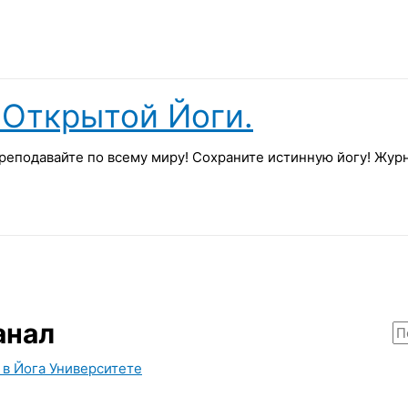
Открытой Йоги.
реподавайте по всему миру! Сохраните истинную йогу! Жу
анал
П
о
 в Йога Университете
и