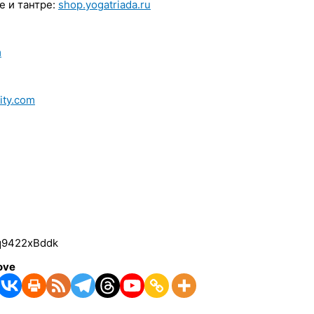
е и тантре:
shop.yogatriada.ru
m
ity.com
q9422xBddk
ove