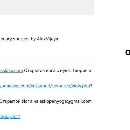
imary sources by AlexVijaya
О
aclass.com
Открытая йога с нуля. Теория и
nyogaclass.com/kurs/mod/resource/view.php?
 Открытой Йоги на askopenyoga@gmail.com
/playlist?