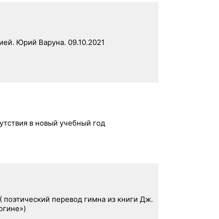
с
к
:
ей. Юрий Варуна. 09.10.2021
утствия в новый учебный год
поэтический перевод гимна из книги Дж.
огине»)