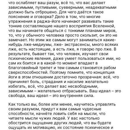
что ослабляет ваш разум, всё то, что вас делает
зависимыми, пугливыми, суеверными, неадекватными
должно быть отброшено. Для чего даётся такое
пояснение и оговорка? Дело в том, что многие
упражнения в раджа-йоге начинают развивать такие
тонкие составляющие нашего восприятия Вселенной,
что вы начинаете общаться с тонкими планами миров,
то, что у обычного человека просто скользит, он это не
замечает. Но этим же самым могут заниматься какие-
нибудь лже-медиумы, лже- экстрасенсы, много всяких
лже, есть настоящие, а есть лже, я говорю про лже. В
результате, бывает так, что человек, изучает свои
психические явления, даже умеет пользоваться ими, но
сам их боится и в какой-то момент впадает в
благоговейный трепет и тем самым становится рабом
сверхспособностей. Поэтому помните, что концепция
йоги в этом отношении достаточно прозрачная: всё, что
причиняет боль, страдания и насилие желательно
избегать, всё, что делает вас несвободными,
зависимыми – желательно отбрасывать. Ваш идеал – это
свобода, ваш идеал – это внутренняя сила.
Как только вы, более или менее, научитесь управлять
своим разумом, придут к вам самые чудесные
способности, начнёте ловить себя на мысли, что
читаете мысли чужих людей. У вас настолько
обострится ощущение других людей, что вы будете
ощущать их мотивацию, их состояние психическое и