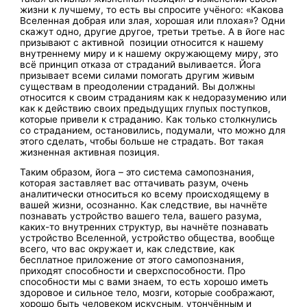
жизни к лучшему, то есть вы спросите учёного: «Какова
Вселенная добрая или злая, хорошая или плохая»? Одни
скажут одно, другие другое, третьи третье. А в йоге нас
призывают с активной позиции относится к нашему
внутреннему миру и к нашему окружающему миру, это
всё принцип отказа от страданий выливается. Йога
призывает всеми силами помогать другим живым
существам в преодолении страданий. Вы должны
относится к своим страданиям как к недоразумению или
как к действию своих предыдущих глупых поступков,
которые привели к страданию. Как только столкнулись
со страданием, остановились, подумали, что можно для
этого сделать, чтобы больше не страдать. Вот такая
жизненная активная позиция.
Таким образом, йога – это система самопознания,
которая заставляет вас оттачивать разум, очень
аналитически относиться ко всему происходящему в
вашей жизни, осознанно. Как следствие, вы начнёте
познавать устройство вашего тела, вашего разума,
каких-то внутренних структур, вы начнёте познавать
устройство Вселенной, устройство общества, вообще
всего, что вас окружает и, как следствие, как
бесплатное приложение от этого самопознания,
приходят способности и сверхспособности. Про
способности мы с вами знаем, то есть хорошо иметь
здоровое и сильное тело, мозги, которые соображают,
хорошо быть человеком искусным, утончённым и