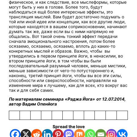
физическое, и как следствие, все мыслеформы, которые
могут быть у них в голове. Более того, будут
наблюдаться ещё более интересные эффекты, это
трансляция мыслей. Вам будет достаточно подумать о
той или иной идее или концепции, как все другие люди,
которые находятся в вашем соприкосновении, начинают
думать так же, даже если вы с ними напрямую не
общались. Вот такой очень тонкий эффект передачи
сначала эмоционального настроения, потом более
осязаемо, осязаемо, осязаемо, вплоть до каких-то
конкретных мыслей и образов. Важно, чтобы вы
утвердились в первом принципе йоги, в ненасилии, во
втором принципе йоги, в том чтобы вы были
последовательный разумный человек, меньше мистики,
меньше зависимости от чего-то потустороннего и,
наконец, третий принцип йоги, чтобы вы все эти силы,
способности или сверхспособности, направляли на
изменение мира к лучшему, как для всех, кто вокруг вас
так и для себя самих.
По материалам семинара
«Раджа Йога»
от 12.07.2014,
автор Вадим
Опенйога
Spread the love