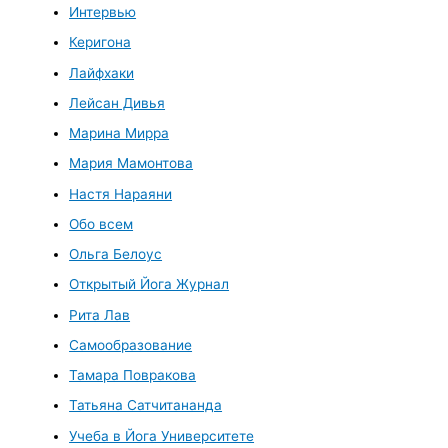
Интервью
Керигона
Лайфхаки
Лейсан Дивья
Марина Мирра
Мария Мамонтова
Настя Нараяни
Обо всем
Ольга Белоус
Открытый Йога Журнал
Рита Лав
Самообразование
Тамара Повракова
Татьяна Сатчитананда
Учеба в Йога Университете