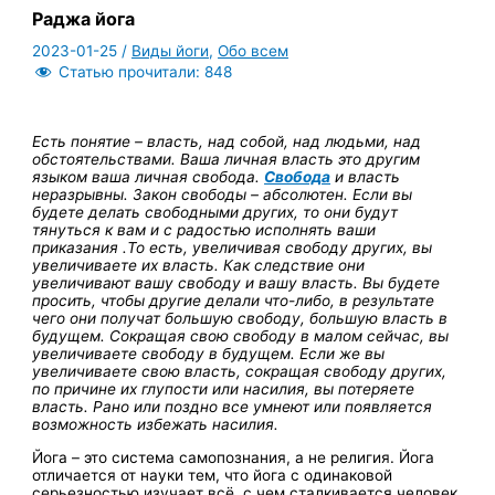
Раджа йога
2023-01-25
/
Виды йоги
,
Обо всем
Статью прочитали:
848
Есть понятие – власть, над собой, над людьми, над
обстоятельствами. Ваша личная власть это другим
языком ваша личная свобода.
Свобода
и власть
неразрывны. Закон свободы – абсолютен. Если вы
будете делать свободными других, то они будут
тянуться к вам и с радостью исполнять ваши
приказания .То есть, увеличивая свободу других, вы
увеличиваете их власть. Как следствие они
увеличивают вашу свободу и вашу власть. Вы будете
просить, чтобы другие делали что-либо, в результате
чего они получат большую свободу, большую власть в
будущем. Сокращая свою свободу в малом сейчас, вы
увеличиваете свободу в будущем. Если же вы
увеличиваете свою власть, сокращая свободу других,
по причине их глупости или насилия, вы потеряете
власть. Рано или поздно все умнеют или появляется
возможность избежать насилия.
Йога – это система самопознания, а не религия. Йога
отличается от науки тем, что йога с одинаковой
серьезностью изучает всё, с чем сталкивается человек,