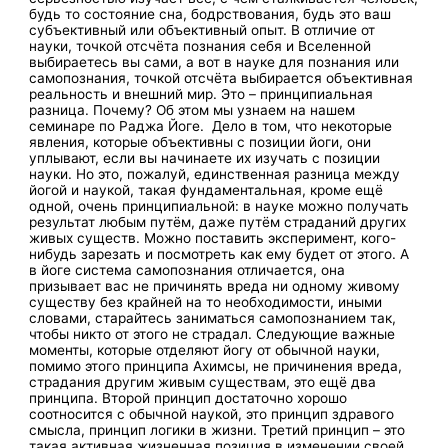
будь то состояние сна, бодрствования, будь это ваш
субъективный или объективный опыт. В отличие от
науки, точкой отсчёта познания себя и Вселенной
выбираетесь вы сами, а вот в науке для познания или
самопознания, точкой отсчёта выбирается объективная
реальность и внешний мир. Это – принципиальная
разница. Почему? Об этом мы узнаем на нашем
семинаре по Раджа Йоге. Дело в том, что некоторые
явления, которые объективны с позиции йоги, они
уплывают, если вы начинаете их изучать с позиции
науки. Но это, пожалуй, единственная разница между
йогой и наукой, такая фундаментальная, кроме ещё
одной, очень принципиальной: в науке можно получать
результат любым путём, даже путём страданий других
живых существ. Можно поставить эксперимент, кого-
нибудь зарезать и посмотреть как ему будет от этого. А
в йоге система самопознания отличается, она
призывает вас не причинять вреда ни одному живому
существу без крайней на то необходимости, иными
словами, старайтесь заниматься самопознанием так,
чтобы никто от этого не страдал. Следующие важные
моменты, которые отделяют йогу от обычной науки,
помимо этого принципа Ахимсы, не причинения вреда,
страдания другим живым существам, это ещё два
принципа. Второй принцип достаточно хорошо
соотносится с обычной наукой, это принцип здравого
смысла, принцип логики в жизни. Третий принцип – это
такая активная жизненная позиция в изменении своей