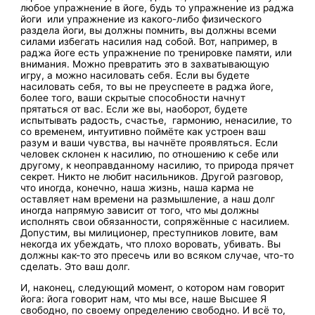
любое упражнение в йоге, будь то упражнение из раджа
йоги или упражнение из какого-либо физического
раздела йоги, вы должны помнить, вы должны всеми
силами избегать насилия над собой. Вот, например, в
раджа йоге есть упражнение по тренировке памяти, или
внимания. Можно превратить это в захватывающую
игру, а можно насиловать себя. Если вы будете
насиловать себя, то вы не преуспеете в раджа йоге,
более того, ваши скрытые способности начнут
прятаться от вас. Если же вы, наоборот, будете
испытывать радость, счастье, гармонию, ненасилие, то
со временем, интуитивно поймёте как устроен ваш
разум и ваши чувства, вы начнёте проявляться. Если
человек склонен к насилию, по отношению к себе или
другому, к неоправданному насилию, то природа прячет
секрет. Никто не любит насильников. Другой разговор,
что иногда, конечно, наша жизнь, наша карма не
оставляет нам времени на размышление, а наш долг
иногда напрямую зависит от того, что мы должны
исполнять свои обязанности, сопряжённые с насилием.
Допустим, вы милиционер, преступников ловите, вам
некогда их убеждать, что плохо воровать, убивать. Вы
должны как-то это пресечь или во всяком случае, что-то
сделать. Это ваш долг.
И, наконец, следующий момент, о котором нам говорит
йога: йога говорит нам, что мы все, наше Высшее Я
свободно, по своему определению свободно. И всё то,