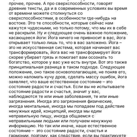
прочее, прочее. А про сверхспособности, говорят
древние тексты, да и в современных условиях вы время
от времени можете столкнуться со
сверхспособностями, в особенности где-нибудь на
востоке. Это те способности, которые сейчас нам
кажутся чудесными, но только потому, что мы их в себе
не раскрыли. Ну и следующее очень важное положение,
касающееся йоги: Йога ничего не привносит в вас, йога
открывает только лишь то, что в вас заложено. Йога –
это не искусственная система, которая начинает вас
трансформировать, йога вас не трансформирует йога
скорее убирает грязь и помогает вам осознать то
богатство, которое у вас уже есть внутри. Вот это также
принципиальная разница в таком подходе. Следующее
положение, оно такое основополагающее, не поняв его,
можно наломать кучу дров, сделать массу ошибок, йога
заявляет, что ваше естественное состояние – это
состояние радости и счастья. Если вы не испытываете
состояние радости и счастья, значит у вас,
наблюдаются те или иные заболевания, те или иные
загрязнения. Иногда это загрязнения физические,
иногда ментальные, иногда мы попадаем под действие
ненужных идей, концепций, иногда мы едим
неправильную пищу, иногда общаемся с
неправильными людьми или получаем ненужную
информацию. Но так или иначе, наше естественное
состояние – это состояние радости, счастья и
гармонии, поэтому, как следствие, если вы практикуете