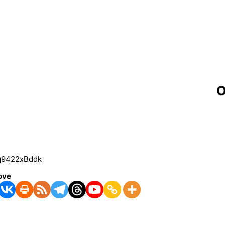
О
q9422xBddk
ove
embed.