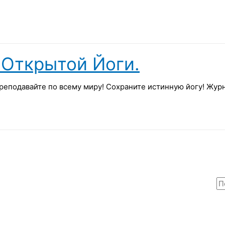
Открытой Йоги.
реподавайте по всему миру! Сохраните истинную йогу! Жу
П
о
и