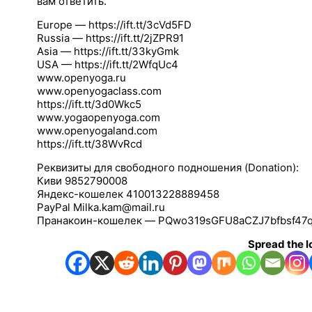
вам ответить.
Europe — https://ift.tt/3cVd5FD
Russia — https://ift.tt/2jZPR91
Asia — https://ift.tt/33kyGmk
USA — https://ift.tt/2WfqUc4
www.openyoga.ru
www.openyogaclass.com
https://ift.tt/3d0Wkc5
www.yogaopenyoga.com
www.openyogaland.com
https://ift.tt/38WvRcd
Реквизиты для свободного подношения (Donation):
Киви 9852790008
Яндекс-кошелек 410013228889458
PayPal Milka.kam@mail.ru
Пранакоин-кошелек — PQwo319sGFU8aCZJ7bfbsf47
Spread the l
Link
Embed
Copy and paste this HTML code into your webpage to 