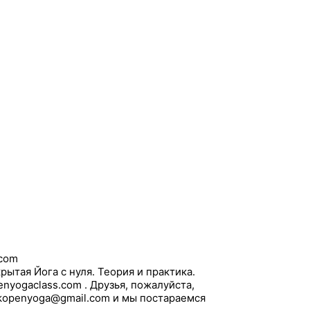
с
к
:
.com
ытая Йога с нуля. Теория и практика.
yogaclass.com . Друзья, пожалуйста,
skopenyoga@gmail.com и мы постараемся