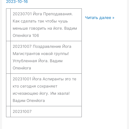
2023-10-16
20230701 Йога Преподавания.
Открытая
Читать далее »
Как сделать так чтобы чушь
йога
меньше говорить на йоге. Вадим
YouTube
Опенйога 106
канал
20231007 Поздравление Йога
Магистрантов новой группы!
Углубленная Йога. Вадим
Опенйога
20231001 Йога Аспиранты это те
кто сегодня сохраняет
исчезающею йогу. Им хвала!
Вадим Опенйога
20231007