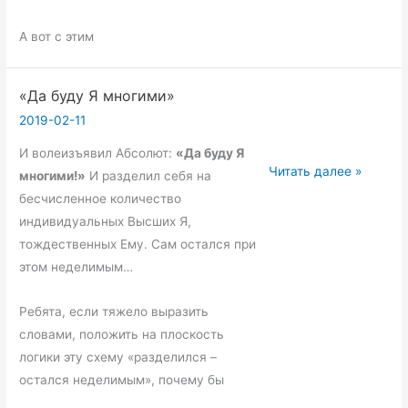
А вот с этим
«Да буду Я многими»
2019-02-11
И волеизъявил Абсолют:
«Да буду Я
«Да
Читать далее »
многими!»
И разделил себя на
буду
бесчисленное количество
Я
индивидуальных Высших Я,
многими»
тождественных Ему. Сам остался при
этом неделимым…
Ребята, если тяжело выразить
словами, положить на плоскость
логики эту схему «разделился –
остался неделимым», почему бы