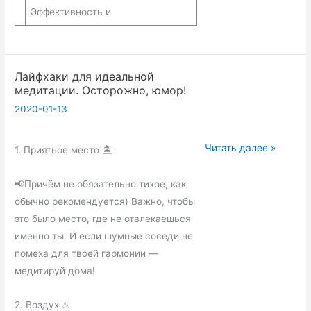
Эффективность и
Лайфхаки для идеальной
медитации. Осторожно, юмор!
2020-01-13
Лайфхаки
Читать далее »
1. Приятное место 🏝
для
идеальной
📢Причём не обязательно тихое, как
медитации.
обычно рекомендуется) Важно, чтобы
Осторожно,
это было место, где не отвлекаешься
юмор!
именно ты. И если шумные соседи не
помеха для твоей гармонии —
медитируй дома!
2. Воздух ♨