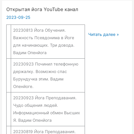
Открытая йога YouTube канал
2023-09-25
20230813 Йога Обучения.
Открытая
Читать далее »
Важность Псевдонима в Йоге
йога
для начинающих. Три довода.
YouTube
Вадим Опенйога
канал
20230923 Починил телефонную
держалку. Возможно спас
Бурундучка этим. Вадим
Опенйоге.
20230923 Йога Преподавания.
Чудо общения людей.
Информационный обмен Высших
Я. Вадим Опенйога
20230819 Йога Преподавания.