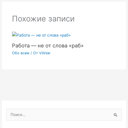
Похожие записи
Работа — не от слова «раб»
Обо всем
/ От
Viliniar
П
о
и