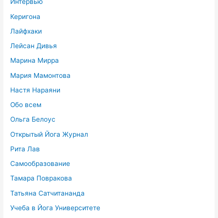
Интервью
Керигона
Лайфхаки
Лейсан Дивья
Марина Мирра
Мария Мамонтова
Настя Нараяни
Обо всем
Ольга Белоус
Открытый Йога Журнал
Рита Лав
Самообразование
Тамара Повракова
Татьяна Сатчитананда
Учеба в Йога Университете