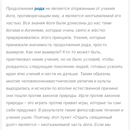
Продолжения
рода
не является оторванным от учения
йоги, противоречащим ему, а является неотъемлемой его
частью. Все знания йоги были донесены до нас теми
йогами и йогинями, которые очень свято и жёстко
придерживались этого принципа. Учения, которые
принижали значимость продолжения рода, просто
вымерли. Как они вымерли? Кто-то может быть,
практиковал некие учения, но не было условий, чтобы
рождалось следующее поколение людей, готовых усвоить
идеи этих учений и нести их дальше. Таким образом,
многие человеконенавистнические религии и культы
выродились и исчезли по вполне естественной причине:
они пошли против законов природы. Идти против законов
природы – это играть против правил игры, которые ты сам
себе придумал. В результате такие философские течения и
учения ушли. Поэтому этот пункт «Отдать священный
долг» является – неотъемлемой часть йоги
.
Если мы