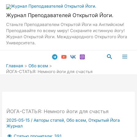
Перейти
к
Журнал Преподавателей Открытой Йоги.
содержимому
Станьте Преподавателем Открытой Йоги на Английском!
Преподавайте по всему миру! Сохраните истинную йогу!
Журнал Открытой Йоги. Международного Открытого Йога
Университета.
Поиск
Main
Главная
Обо всем
ЙОГА-СТАТЬЯ: Немного йоги для счастья
Men
ЙОГА-СТАТЬЯ: Немного йоги для счастья
2025-05-15
/
Авторы статей
,
Обо всем
,
Открытый Йога
Журнал
Статью прочитали:
391