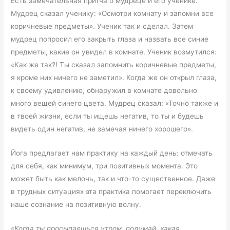
Есть замечательная притча о мудреце и его ученике.
Мудрец сказал ученику: «Осмотри комнату и запомни все
коричневые предметы». Ученик так и сделал. Затем
мудрец попросил его закрыть глаза и назвать все синие
предметы, какие он увидел в комнате. Ученик возмутился:
«Как же так?! Ты сказал запомнить коричневые предметы,
я кроме них ничего не заметил». Когда же он открыл глаза,
к своему удивлению, обнаружил в комнате довольно
много вещей синего цвета. Мудрец сказал: «Точно также и
в твоей жизни, если ты ищешь негатив, то ты и будешь
видеть один негатив, не замечая ничего хорошего».
Йога предлагает нам практику на каждый день: отмечать
для себя, как минимум, три позитивных момента. Это
может быть как мелочь, так и что-то существенное. Даже
в трудных ситуациях эта практика помогает переключить
наше сознание на позитивную волну.
«
Когда ты просыпаешься утром, подумай, какая