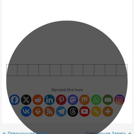
Spread the love
←
Предыдущая Запись
Следующая Запись
→