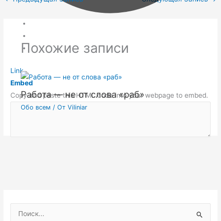
Похожие записи
Link
Embed
Работа — не от слова «раб»
Copy and paste this HTML code into your webpage to embed.
Обо всем
/ От
Viliniar
П