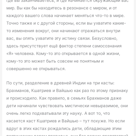
где вы заканчиваетесь, и где начинается окружающий вас
мир. Вы как бы находитесь в резонансе с миром, и от
каждого вашего слова начинает меняться что-то в мире.
Точно также и с другой стороны, если вы ухватите какие-
то изменения вокруг, они начинают отражаться внутри
вас, вы опять ухватите эту истину связи. Безусловно,
здесь присутствует ещё фактор степени самосознания
«Я» человека. Кому-то это открывается в одной жизни,
кому-то это может быть совсем не понятным и
совершенно не открываться.
По сути, разделение в древней Индии на три касты:
Брахманов, Кшатриев и Вайшью как раз по этому признаку
и происходило. Как правило, в семьях Брахманов даже
дети начинали чувствовать мистически невыразимое, они
очень легко подхватывали эту науку. А вот то, что
касается каст Кшатриев и Вайшью – тут похуже. Но если
вдруг в этих кастах рождались дети, обладающие этим
поэтическим даром провидца, они без всяких препятствий