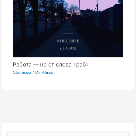
Работа — не от слова «раб»
Обо всем
/ От
Viliniar
П