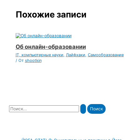
Похожие записи
Об онлайн-образовании
IT, компьютерные науки
,
Лайфхаки
,
Самообразование
/ От
shootkin
П
о
и
с