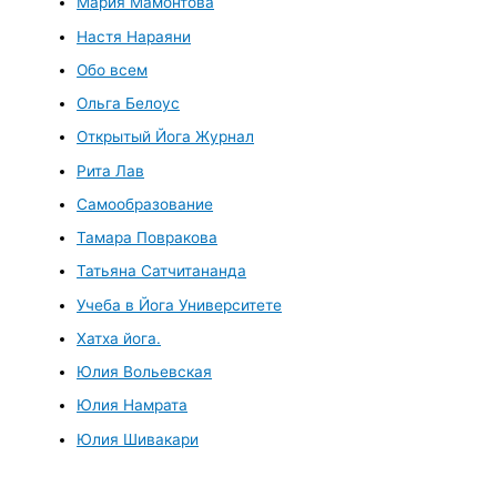
Мария Мамонтова
Настя Нараяни
Обо всем
Ольга Белоус
Открытый Йога Журнал
Рита Лав
Самообразование
Тамара Повракова
Татьяна Сатчитананда
Учеба в Йога Университете
Хатха йога.
Юлия Вольевская
Юлия Намрата
Юлия Шивакари