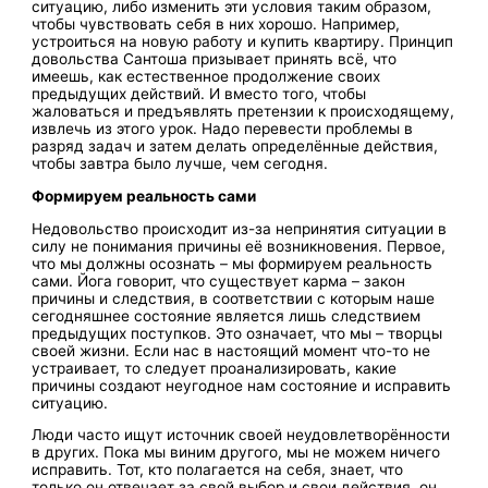
ситуацию, либо изменить эти условия таким образом,
чтобы чувствовать себя в них хорошо. Например,
устроиться на новую работу и купить квартиру. Принцип
довольства Сантоша призывает принять всё, что
имеешь, как естественное продолжение своих
предыдущих действий. И вместо того, чтобы
жаловаться и предъявлять претензии к происходящему,
извлечь из этого урок. Надо перевести проблемы в
разряд задач и затем делать определённые действия,
чтобы завтра было лучше, чем сегодня.
Формируем реальность сами
Недовольство происходит из-за непринятия ситуации в
силу не понимания причины её возникновения. Первое,
что мы должны осознать – мы формируем реальность
сами. Йога говорит, что существует карма – закон
причины и следствия, в соответствии с которым наше
сегодняшнее состояние является лишь следствием
предыдущих поступков. Это означает, что мы – творцы
своей жизни. Если нас в настоящий момент что-то не
устраивает, то следует проанализировать, какие
причины создают неугодное нам состояние и исправить
ситуацию.
Люди часто ищут источник своей неудовлетворённости
в других. Пока мы виним другого, мы не можем ничего
исправить. Тот, кто полагается на себя, знает, что
только он отвечает за свой выбор и свои действия, он