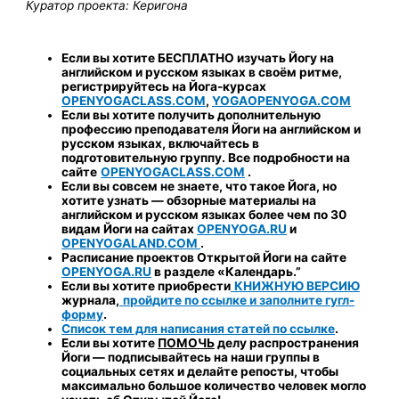
Куратор проекта: Керигона
Если вы хотите БЕСПЛАТНО изучать Йогу на
английском и русском языках в своём ритме,
регистрируйтесь на Йога-курсах
OPENYOGACLASS.COM
,
YOGAOPENYOGA.COM
Если вы хотите получить дополнительную
профессию преподавателя Йоги на английском и
русском языках, включайтесь в
подготовительную группу. Все подробности на
сайте
OPENYOGACLASS.COM
.
Если вы совсем не знаете, что такое Йога, но
хотите узнать
—
обзорные материалы на
английском и русском языках более чем по 30
видам Йоги на сайтах
OPENYOGA.RU
и
OPENYOGALAND.COM
.
Расписание проектов Открытой Йоги на сайте
OPENYOGA.RU
в разделе «Календарь.”
Если вы хотите приобрести
КНИЖНУЮ ВЕРСИЮ
журнала
,
пройдите по ссылке и заполните гугл-
форму
.
Список тем для написания статей по ссылке
.
Если вы хотите
ПОМОЧЬ
делу распространения
Йоги
—
подписывайтесь на наши группы в
социальных сетях и делайте репосты, чтобы
максимально большое количество человек могло