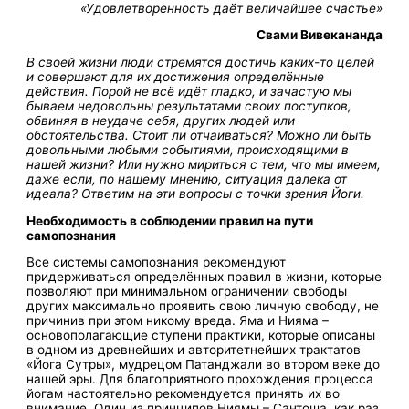
«Удовлетворенность даёт величайшее счастье»
Свами Вивекананда
В своей жизни люди стремятся достичь каких-то целей
и совершают для их достижения определённые
действия. Порой не всё идёт гладко, и зачастую мы
бываем недовольны результатами своих поступков,
обвиняя в неудаче себя, других людей или
обстоятельства. Стоит ли отчаиваться? Можно ли быть
довольными любыми событиями, происходящими в
нашей жизни? Или нужно мириться с тем, что мы имеем,
даже если, по нашему мнению, ситуация далека от
идеала? Ответим на эти вопросы с точки зрения Йоги.
Необходимость в соблюдении правил на пути
самопознания
Все системы самопознания рекомендуют
придерживаться определённых правил в жизни, которые
позволяют при минимальном ограничении свободы
других максимально проявить свою личную свободу, не
причинив при этом никому вреда. Яма и Нияма –
основополагающие ступени практики, которые описаны
в одном из древнейших и авторитетнейших трактатов
«Йога Сутры», мудрецом Патанджали во втором веке до
нашей эры. Для благоприятного прохождения процесса
йогам настоятельно рекомендуется принять их во
внимание. Один из принципов Ниямы – Сантоша, как раз