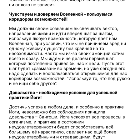
ни от кого не зависит.
Чувствуем и доверяем Вселенной – пользуемся
коридором возможностей!
Мы должны своим сознанием высвечивать вектор,
направление жизни и идти вперёд шаг за шагом,
используя любую возможность, которую даёт нам
Вселенная, при условии, что мы не причиняем вред ни
одному живому существу без крайней на то
необходимости. Часто мы из-за своих амбиций хотим
всего и сразу. Мы ждём и не делаем первый шаг,
который постепенно привёл бы нас к цели. Пусть этот
шаг будет «размазан» во времени, но уже сегодня его
надо сделать и воспользоваться открывшимся для нас
коридором возможностей. “Используй то, что под рукою
и не ищи себе другое”.
Довольство – необходимое условие для успешной
практики Йоги!
Достичь успеха в любом деле, и особенно в практике
Йоги, невозможно без соблюдения принципа
довольства – Сантоши. Йога ускоряет все процессы в
организме, и практика в состоянии
неудовлетворенности будет способствовать всё
большему её нарастанию, сделает нас ещё более
неудовлетворёнными и страдающими, будут