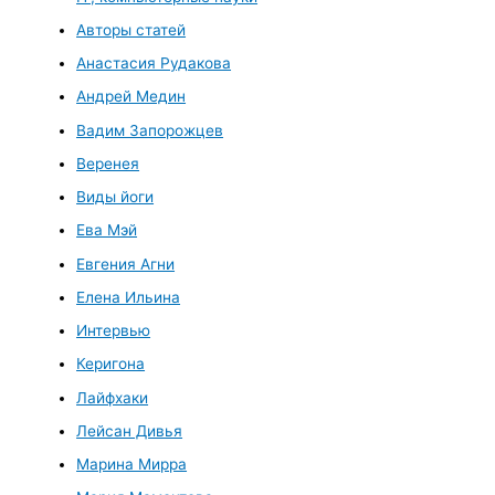
Авторы статей
Анастасия Рудакова
Андрей Медин
Вадим Запорожцев
Веренея
Виды йоги
Ева Мэй
Евгения Агни
Елена Ильина
Интервью
Керигона
Лайфхаки
Лейсан Дивья
Марина Мирра