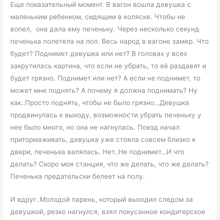
Еще показательный момент. В вагон вошла девушка с
маленьким ребенком, сидящим в коляске. Чтобы не
вопел, она дала ему печеньку. Через несколько секунд
печенька полетела на пол. Весь народ в вагоне замер. Что
будет? Поднимет девушка или нет? В головах у всех
закрутилась картина, что если не убрать, то её раздавят и
будет грязно. Поднимет или нет? А если не поднимет, то
может мне поднять? А почему я должна поднимать? Ну
как..Просто поднять, чтобы не было грязно…Девушка
продвинулась к выходу, возможности убрать печеньку у
нее было много, но она не нагнулась. Поезд начал
притормаживать, девушка уже стояла совсем близко к
двери, печенька валялась. Нет..Не поднимет…И что
делать? Скоро моя станция, что же делать, что же делать?
Печенька предательски белеет на полу.
И вдруг..Молодой парень, который выходил следом за
девушкой, резко нагнулся, взял покусанное кондитерское