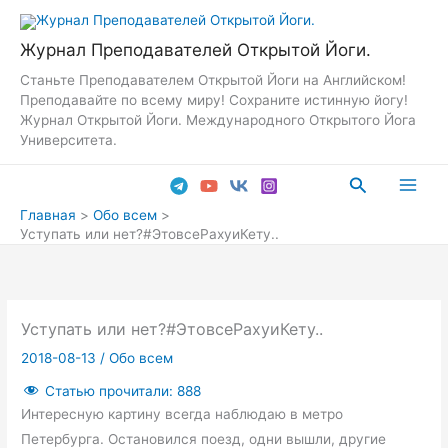
Перейти
к
Журнал Преподавателей Открытой Йоги.
содержимому
Станьте Преподавателем Открытой Йоги на Английском!
Преподавайте по всему миру! Сохраните истинную йогу!
Журнал Открытой Йоги. Международного Открытого Йога
Университета.
Поиск
Main
Главная
Обо всем
Уступать или нет?#ЭтовсеРахуиКету..
Men
Уступать или нет?#ЭтовсеРахуиКету..
2018-08-13
/
Обо всем
Статью прочитали:
888
Интересную картину всегда наблюдаю в метро
Петербурга. Остановился поезд, одни вышли, другие