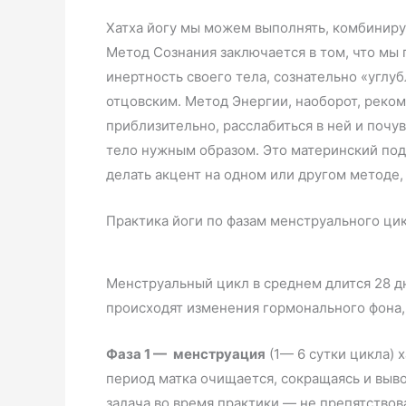
Хатха йогу мы можем выполнять, комбиниру
Метод Сознания заключается в том, что мы 
инертность своего тела, сознательно «углу
отцовским. Метод Энергии, наоборот, реко
приблизительно, расслабиться в ней и почув
тело нужным образом. Это материнский под
делать акцент на одном или другом методе,
Практика йоги по фазам менструального ци
Менструальный цикл в среднем длится 28 дн
происходят изменения гормонального фона,
Фаза 1 —
менструация
(1— 6 сутки цикла) 
период матка очищается, сокращаясь и выв
задача во время практики — не препятствова