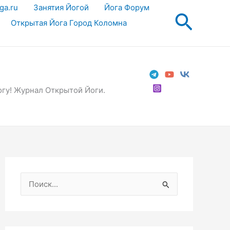
ga.ru
Занятия Йогой
Йога Форум
Поис
Открытая Йога Город Коломна
огу! Журнал Открытой Йоги.
П
о
и
с