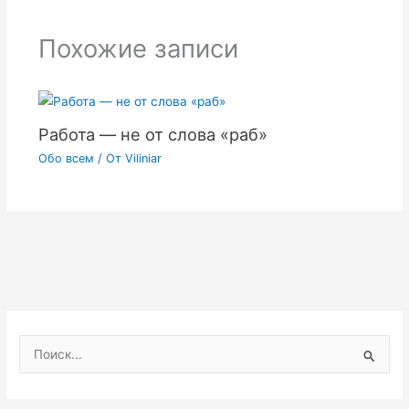
Похожие записи
Работа — не от слова «раб»
Обо всем
/ От
Viliniar
П
о
и