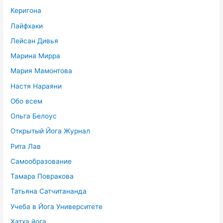
Керигона
Лайфхаки
Лейсан Дивья
Марина Мирра
Мария Мамонтова
Настя Нараяни
Обо всем
Ольга Белоус
Открытый Йога Журнал
Рита Лав
Самообразование
Тамара Повракова
Татьяна Сатчитананда
Учеба в Йога Университете
Хатха йога.