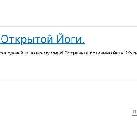
Открытой Йоги.
реподавайте по всему миру! Сохраните истинную йогу! Жу
П
о
и