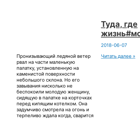
Туда, где
жизнь#мо
2018-06-07
Туда,
Пронизывающий ледяной ветер
Читать далее »
где
рвал на части маленькую
жизнь#мояосозн
палатку, установленную на
каменистой поверхности
небольшого склона. Но его
завывания нисколько не
беспокоили молодую женщину,
сидящую в палатке на корточках
перед кипящим котелком. Она
задумчиво смотрела на огонь и
терпеливо ждала когда, сварится