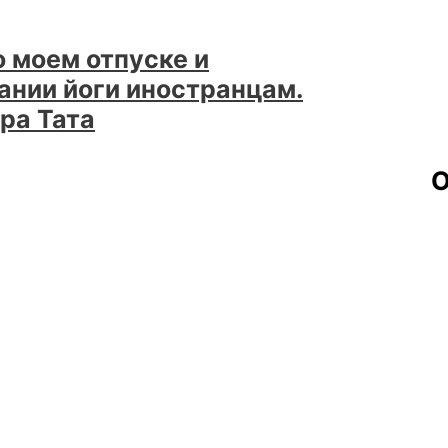
о моем отпуске и
ании йоги иностранцам.
ра Тата
О