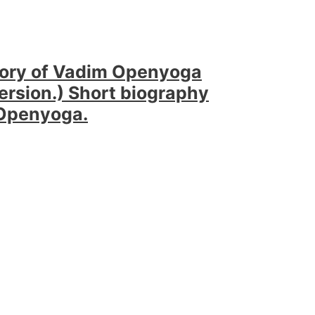
story of Vadim Openyoga
ersion.) Short biography
Openyoga.