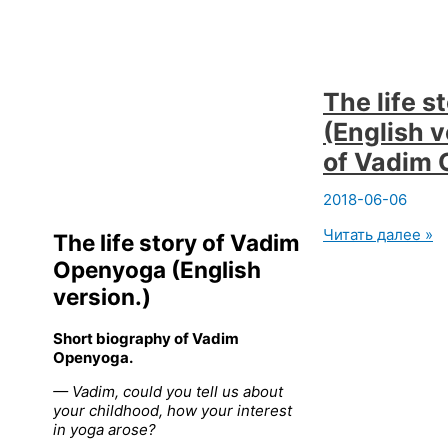
The life 
(English v
of Vadim 
2018-06-06
The
Читать далее »
The life story of Vadim
life
Openyoga (English
story
of
version.)
Vadim
Openyoga
Short biography of Vadim
(English
Openyoga.
version.)
Short
— Vadim, could you tell us about
biography
your childhood, how your interest
of
in yoga arose?
Vadim