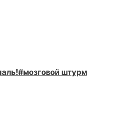
чаль!#мозговой штурм
й