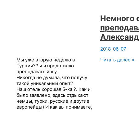
Немного 
преподав
Александ
2018-06-07
Немного
Мы уже вторую неделю в
Читать далее »
о
Турции?? и я продолжаю
моем
преподавать йогу.
отпуске
Никогда не думала, что получу
и
такой уникальный опыт?
преподавании
Наш отель хорошая 5-ка ?. Как и
йоги
было заявлено, здесь отдыхают
иностранцам.
немцы, турки, русские и другие
Александра
европейцы) И как вы понимаете,
Тата