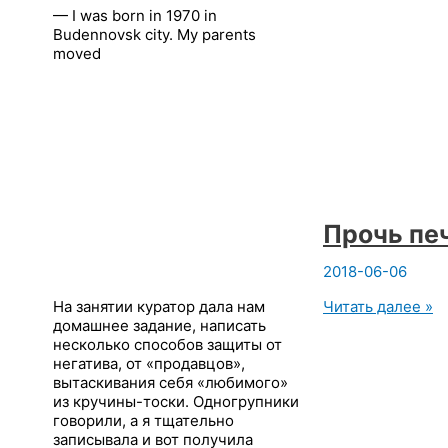
Openyoga.
— I was born in 1970 in
Budennovsk city. My parents
moved
Прочь пе
2018-06-06
Прочь
На занятии куратор дала нам
Читать далее »
печаль!#мозгово
домашнее задание, написать
штурм
несколько способов защиты от
негатива, от «продавцов»,
вытаскивания себя «любимого»
из кручины-тоски. Одногрупники
говорили, а я тщательно
записывала и вот получила