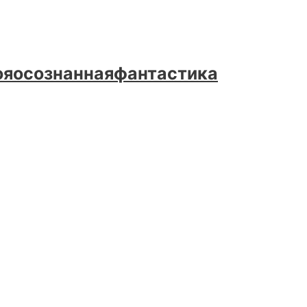
яосознаннаяфантастика
аннаяфантастика