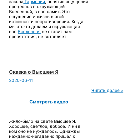
йога
закона
Гармонии
, понятие ощущения
процессов в окружающей
Вселенной, в нас самих. Это
ощущение и жизнь в этой
истинности непротиворечия. Когда
мы что-то делаем и окружающая
нас
Вселенная
не ставит нам
препятствия, не вставляет
Сказка о Высшем Я
2020-06-11
Сказка
Читать далее »
о
Высшем
Смотреть видео
Я
Жило-было на свете Высшее Я.
Хорошее, светлое, доброе. И ни в
ком оно не нуждалось. Однажды
нежданно-негаданно пришёл к