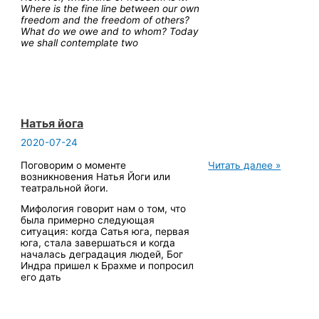
—
Where is the fine line between our own
two
freedom and the freedom of others?
sides
What do we owe and to whom? Today
of
we shall contemplate two
one
yoga
Натья йога
2020-07-24
Натья
Поговорим о моменте
Читать далее »
йога
возникновения Натья Йоги или
театральной йоги.
Мифология говорит нам о том, что
была примерно следующая
ситуация: когда Сатья юга, первая
юга, стала завершаться и когда
началась деградация людей, Бог
Индра пришел к Брахме и попросил
его дать