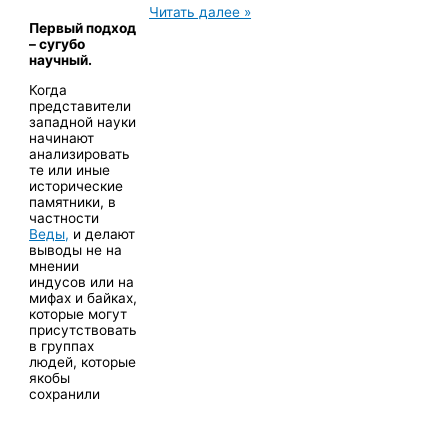
Несколько
Читать далее »
подходов
Первый подход
к
– сугубо
изучению
научный.
Вед.
Когда
Как
представители
изучается
западной науки
это
начинают
древнее
анализировать
наследие
те или иные
в
исторические
современную
памятники, в
эпоху?
частности
Веды,
и делают
выводы не на
мнении
индусов или на
мифах и байках,
которые могут
присутствовать
в группах
людей, которые
якобы
сохранили