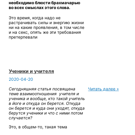
жизни
необходимо блюсти брахмачарью
йогов
во всех смыслах этого слова
.
Это время, когда надо не
растрачивать силы и энергию жизни
ни на какие проявления, в том числе
и на секс, опять же эти требования
претерпевали
Ученики и учителя
2020-04-20
Ученики
Сегодняшняя статья посвящена
Читать далее »
и
теме взаимоотношения учителя и
учителя
ученика и вообще, кто такой учитель
в йоге и откуда он берется. Откуда
он берется и куда они уходят, откуда
берутся ученики и что с ними потом
случается?
Это, в общем-то, такая тема