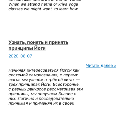
When we attend hatha or kriya yoga
and
classes we might want to learn how
not
to
spill
it
out.
Узнать, понять и принять
принципы Йоги
2020-08-07
Узнать,
Читать далее »
понять
Начиная интересоваться Йогой как
и
системой самопознания, с первых
принять
шагов мы узнаём о трёх её китах —
принципы
трёх принципах Йоги. Всесторонне,
Йоги
с разных ракурсов рассматривая эти
принципы, мы получаем Знание о
них. Логично и последовательно
принимая и применяя их в своей