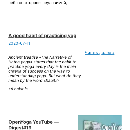
себя со стороны неуловимой,
A good habit of practicing yog
2020-07-11
A
Читать далее »
good
Ancient treatise «The Narrative of
habit
Hatha yoga» states that the habit to
of
practice yoga every day is the main
practicing
criteria of success on the way to
yog
understanding yoga. But what do they
mean by the word «habit»?
«A habit is
OpenYoga YouTube —
Digest#19