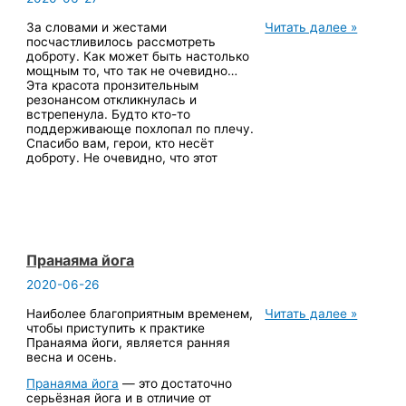
За
За словами и жестами
Читать далее »
волной
посчастливилось рассмотреть
красоты
доброту. Как может быть настолько
на
мощным то, что так не очевидно…
волне
Эта красота пронзительным
доброты
резонансом откликнулась и
встрепенула. Будто кто-то
поддерживающе похлопал по плечу.
Спасибо вам, герои, кто несёт
доброту. Не очевидно, что этот
Пранаяма йога
2020-06-26
Пранаяма
Наиболее благоприятным временем,
Читать далее »
йога
чтобы приступить к практике
Пранаяма йоги, является ранняя
весна и осень.
Пранаяма йога
— это достаточно
серьёзная йога и в отличие от