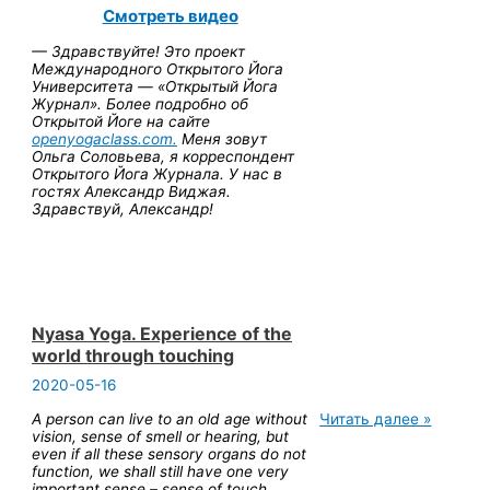
Виджая
Смотреть видео
о
роли
— Здравствуйте! Это проект
английского
Международного Открытого Йога
языка
Университета — «Открытый Йога
в
Журнал». Более подробно об
йоге
Открытой Йоге на сайте
openyo
gaclass.com.
Меня зовут
Ольга Соловьева, я корреспондент
Открытого Йога Журнала. У нас в
гостях Александр Виджая.
Здравствуй, Александр!
Nyasa Yoga. Experience of the
world through touching
2020-05-16
Nyasa
A person can live to an old age without
Читать далее »
Yoga.
vision, sense of smell or hearing, but
Experience
even if all these sensory organs do not
of
function, we shall still have one very
the
important sense – sense of touch.