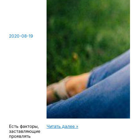
2020-08-19
Ньяса
Есть факторы,
Читать далее »
йога
заставляющие
проявлять