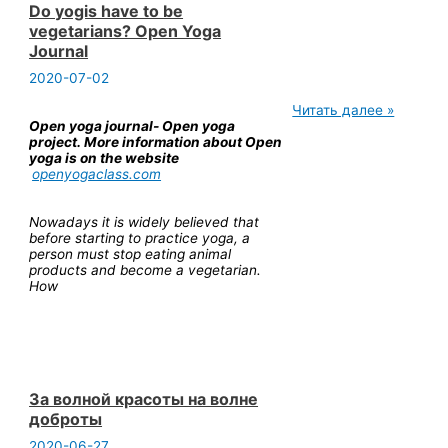
Do yogis have to be
vegetarians? Open Yoga
Journal
2020-07-02
Do
Читать далее »
yogis
Open yoga journal- Open yoga
have
project. More information about Open
to
yoga is on the website
be
openyogaclass.com
vegetarians?
Open
Yoga
Nowadays it is widely believed that
Journal
before starting to practice yoga, a
person must stop eating animal
products and become a vegetarian.
How
За волной красоты на волне
доброты
2020-06-27