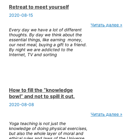
Retreat to meet yourself
2020-08-15
Retreat
Читать далее »
to
Every day we have a lot of different
meet
thoughts. By day we think about the
yourself
essential things, like earning money,
our next meal, buying a gift to a friend.
By night we are addicted to the
Internet, TV and sorting
How to fill the “knowledge
bowl” and not to spill it out.
2020-08-08
How
Читать далее »
to
Yoga teaching
is not just the
fill
knowledge of doing physical exercises,
the
but also the whole layer of moral and
“knowledge
ethical rules and laws of the Universe.
bowl”