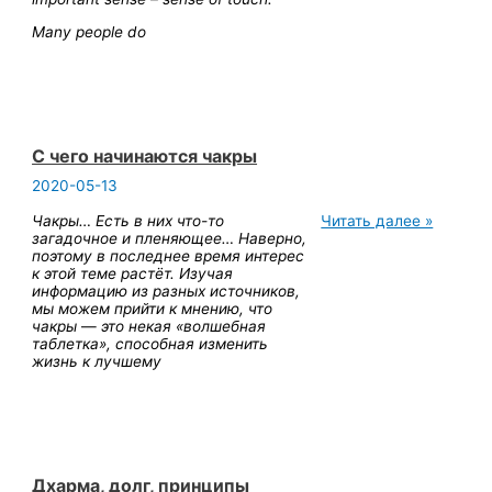
world
Many people do
through
touching
С чего начинаются чакры
2020-05-13
С
Чакры… Есть в них что-то
Читать далее »
чего
загадочное и пленяющее… Наверно,
начинаются
поэтому в последнее время интерес
чакры
к этой теме растёт. Изучая
информацию из разных источников,
мы можем прийти к мнению, что
чакры
—
это некая «волшебная
таблетка», способная изменить
жизнь к лучшему
Дхарма, долг, принципы