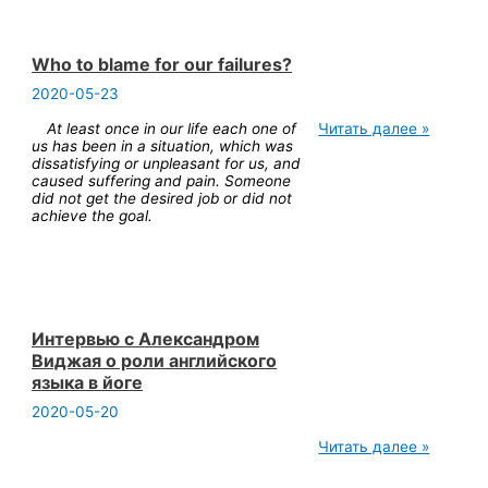
Who to blame for our failures?
2020-05-23
Who
At least once in our life each one of
Читать далее »
to
us has been in a situation, which was
blame
dissatisfying or unpleasant for us, and
for
caused suffering and pain. Someone
our
did not get the desired job or did not
failures?
achieve the goal.
Интервью с Александром
Виджая о роли английского
языка в йоге
2020-05-20
Интервью
Читать далее »
с
Александром