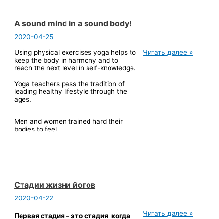
A sound mind in a sound body!
2020-04-25
A
Using physical exercises yoga helps to
Читать далее »
sound
keep the body in harmony and to
mind
reach the next level in self-knowledge.
in
a
Yoga teachers pass the tradition of
sound
leading healthy lifestyle through the
body!
ages.
Men and women trained hard their
bodies to feel
Стадии жизни йогов
2020-04-22
Стадии
Читать далее »
Первая стадия – это стадия, когда