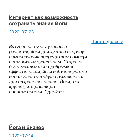
Интернет как возможность
сохранить знание Йоги
2020-07-23
Интернет
Читать далее »
как
Вступая на путь духовного
возможность
развития, йоги движутся в сторону
сохранить
самопознания посредством помощи
знание
всем живым существам. Стараясь
Йоги
быть максимально добрыми и
эффективными, йоги и йогини учатся
использовать любую возможность
для сохранения знания Йоги, тех
крупиц, что дошли до
современности. Одной из
Йога и бизнес
2020-07-14