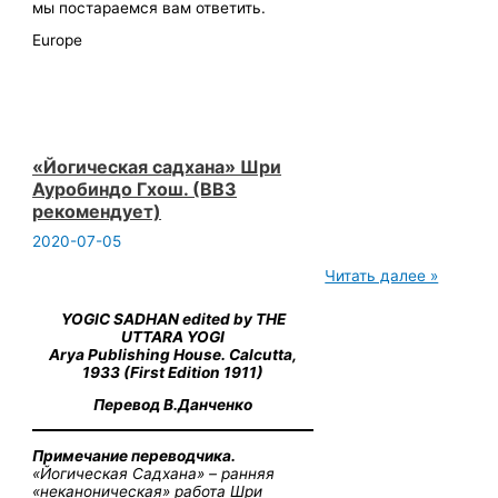
мы постараемся вам ответить.
Europe
«Йогическая садхана» Шри
Ауробиндо Гхош. (ВВЗ
рекомендует)
2020-07-05
«Йогическая
Читать далее »
садхана»
Шри
YOGIC SADHAN edited by THE
Ауробиндо
UTTARA YOGI
Гхош.
Arya Publishing House. Calcutta,
(ВВЗ
1933 (First Edition 1911)
рекомендует)
Перевод В.Данченко
Примечание переводчика.
«Йогическая Садхана» – ранняя
«неканоническая» работа Шри