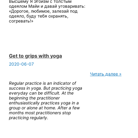
Высшему Я Эгоизм с толстым
одеялом Майи и давай уговаривать:
«Дорогое, любимое, залезай под
одеяло, буду тебя охранять,
согревать!»
Get to grips with yoga
2020-06-07
Get
Читать далее »
to
Regular practice is an indicator of
grips
success in yoga. But practicing yoga
with
everyday can be difficult. At the
yoga
beginning the practitioner
enthusiastically practices yoga in a
group or alone at home. After a few
months most practitioners stop
practicing regularly.