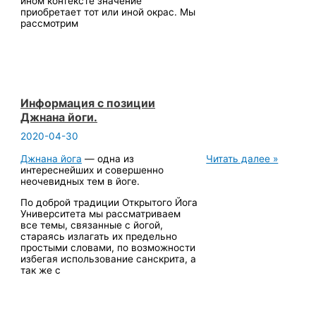
ином контексте значение
приобретает тот или иной окрас. Мы
рассмотрим
Информация с позиции
Джнана йоги.
2020-04-30
Информация
Джнана йога
— одна из
Читать далее »
с
интереснейших и совершенно
позиции
неочевидных тем в йоге.
Джнана
По доброй традиции Открытого Йога
йоги.
Университета мы рассматриваем
все темы, связанные с йогой,
стараясь излагать их предельно
простыми словами, по возможности
избегая использование санскрита, а
так же с