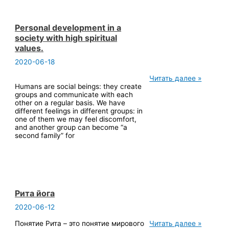
Personal development in a
society with high spiritual
values.
2020-06-18
Personal
Читать далее »
development
Humans are social beings: they create
in
groups and communicate with each
a
other on a regular basis. We have
society
different feelings in different groups: in
with
one of them we may feel discomfort,
high
and another group can become “a
spiritual
second family” for
values.
Рита йога
2020-06-12
Рита
Понятие Рита – это понятие мирового
Читать далее »