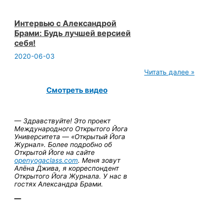
Интервью с Александрой
Брами: Будь лучшей версией
себя!
2020-06-03
Интервью
Читать далее »
с
Александрой
Смотреть видео
Брами:
Будь
лучшей
версией
— Здравствуйте! Это проект
себя!
Международного Открытого Йога
Университета — «Открытый Йога
Журнал». Более подробно об
Открытой Йоге на сайте
openyogaclass.com
. Меня зовут
Алёна Джива, я корреспондент
Открытого Йога Журнала. У нас в
гостях Александра Брами.
—