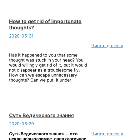
How to get rid of importunate
thoughts?
2020-05-31
How
Читать далее »
to
Has it happened to you that some
get
thought was stuck in your head? You
rid
would willingly get rid of it, but it would
of
not disappear as a troublesome fly.
importunate
How can we escape unnecessary
thoughts?
thoughts? Can we put it under
Суть Ведического знания
2020-05-29
Суть
Суть Ведического знания — это
Читать далее »
Ведического
некое невыразимое, сверхлогичное