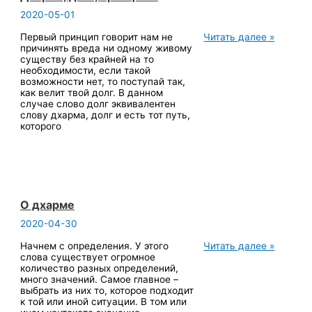
2020-05-01
Дхарма,
Первый принцип говорит нам не
Читать далее »
долг,
причинять вреда ни одному живому
принципы
существу без крайней на то
необходимости, если такой
возможности нет, то поступай так,
как велит твой долг. В данном
случае слово долг эквивалентен
слову дхарма, долг и есть тот путь,
которого
О дхарме
2020-04-30
О
Начнем с определения. У этого
Читать далее »
дхарме
слова существует огромное
количество разных определений,
много значений. Самое главное –
выбрать из них то, которое подходит
к той или иной ситуации. В том или