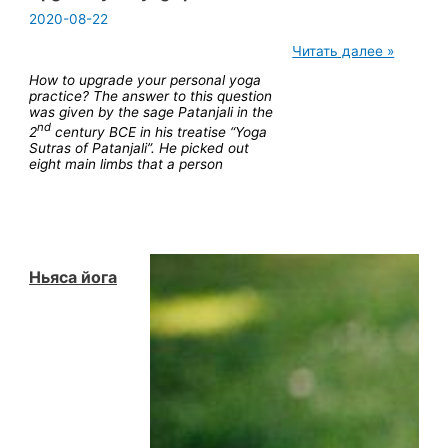
2020-08-22
Upgrade
Читать далее »
your
How to upgrade your personal yoga
yoga
practice? The answer to this question
practice
was given by the sage Patanjali in the
nd
2
century BCE in his treatise “Yoga
Sutras of Patanjali”. He picked out
eight main limbs that a person
Ньяса йога