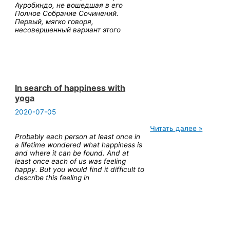
Ауробиндо, не вошедшая в его
Полное Собрание Сочинений.
Первый, мягко говоря,
несовершенный вариант этого
In search of happiness with
yoga
2020-07-05
In
Читать далее »
search
Probably each person at least once in
of
a lifetime wondered what happiness is
happiness
and where it can be found. And at
with
least once each of us was feeling
yoga
happy. But you would find it difficult to
describe this feeling in