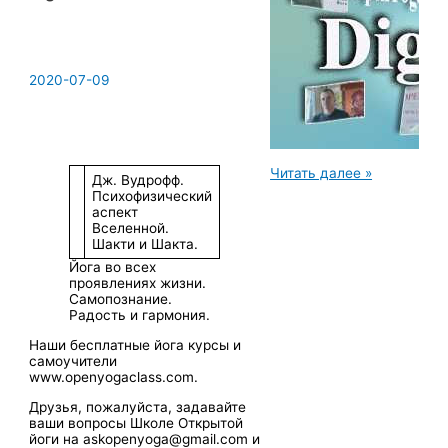
2020-07-09
OpenYoga
Читать далее »
Дж. Вудрофф.
YouTube
Психофизический
—
аспект
Digest#19
Вселенной.
Шакти и Шакта.
Йога во всех
проявлениях жизни.
Самопознание.
Радость и гармония.
Наши бесплатные йога курсы и
самоучители
www.openyogaclass.com.
Друзья, пожалуйста, задавайте
ваши вопросы Школе Открытой
йоги на askopenyoga@gmail.com и