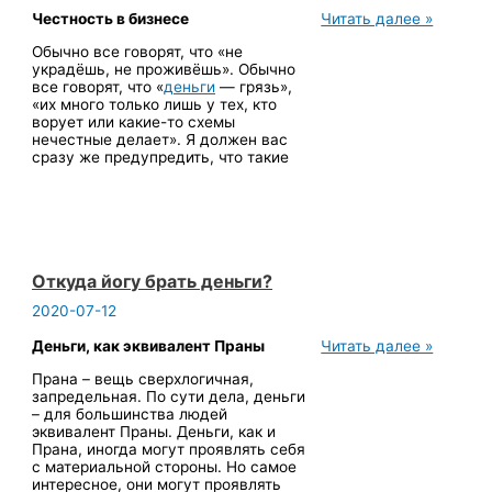
Йога
Честность в бизнесе
Читать далее »
и
Обычно все говорят, что «не
бизнес
украдёшь, не проживёшь». Обычно
все говорят, что «
деньги
— грязь»,
«их много только лишь у тех, кто
ворует или какие-то схемы
нечестные делает». Я должен вас
сразу же предупредить, что такие
Откуда йогу брать деньги?
2020-07-12
Откуда
Деньги, как эквивалент Праны
Читать далее »
йогу
Прана – вещь сверхлогичная,
брать
запредельная. По сути дела, деньги
деньги?
– для большинства людей
эквивалент Праны. Деньги, как и
Прана, иногда могут проявлять себя
с материальной стороны. Но самое
интересное, они могут проявлять