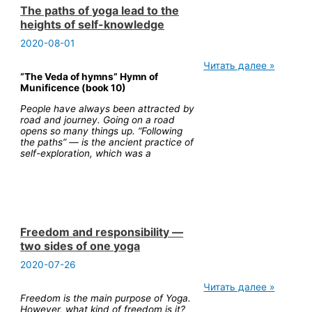
The paths of yoga lead to the
heights of self-knowledge
2020-08-01
The
Читать далее »
paths
“The Veda of hymns” Hymn of
of
Munificence (book 10)
yoga
People have always been attracted by
lead
road and journey. Going on a road
to
opens so many things up. “Following
the
the paths” — is the ancient practice of
heights
self-exploration, which was a
of
self-
knowledge
Freedom and responsibility —
two sides of one yoga
2020-07-26
Freedom
Читать далее »
and
Freedom is the main purpose of Yoga.
responsibility
However, what kind of freedom is it?