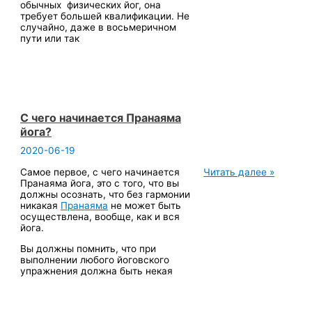
обычных физических йог, она
требует большей квалификации. Не
случайно, даже в восьмеричном
пути или так
C чего начинается Пранаяма
йога?
2020-06-19
C
Самое первое, с чего начинается
Читать далее »
чего
Пранаяма йога, это с того, что вы
начинается
должны осознать, что без гармонии
Пранаяма
никакая
Пранаяма
не может быть
йога?
осуществлена, вообще, как и вся
йога.
Вы должны помнить, что при
выполнении любого йоговского
упражнения должна быть некая