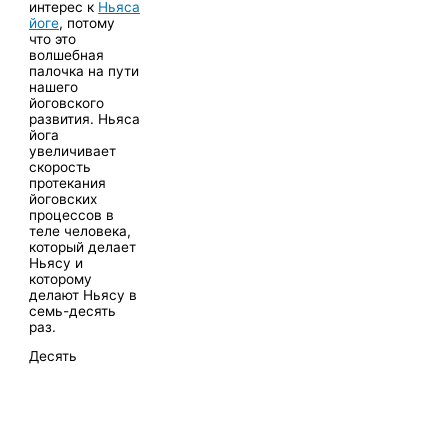
интерес к
Ньяса
йоге
, потому
что это
волшебная
палочка на пути
нашего
йоговского
развития. Ньяса
йога
увеличивает
скорость
протекания
йоговских
процессов в
теле человека,
который делает
Ньясу и
которому
делают Ньясу в
семь-десять
раз.
Десять